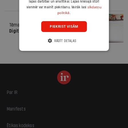
lapas darbībai un analītikai. Lapas kreisajā stūrī
sīkdatņu
vienmēr var mainīt piekrišanu. Vairāk lasi
politikā.
Tēma
20.04.2012.
PIEKRIST VISĀM
Digitālā skola
RĀDĪT DETAĻAS
Par IR
Manifests
Ētikas kodekss