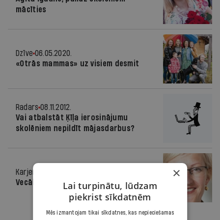
mācīties
Dzīve
06.05.2020.
«Otrās mammas» uz visiem desmit
Radars
08.11.2012.
Vai atbalstāt Ķīļa ierosinājumu
skolēniem nepildīt mājasdarbus?
×
Karjera
17.10.2012.
Vecāki svarīgāki par skolu
Lai turpinātu, lūdzam
piekrist sīkdatnēm
Mēs izmantojam tikai sīkdatnes, kas nepieciešamas