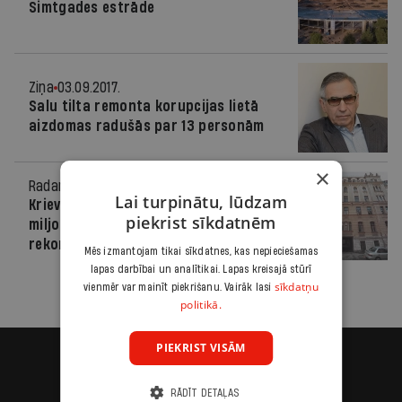
Simtgades estrāde
Ziņa
03.09.2017.
Salu tilta remonta korupcijas lietā
aizdomas radušās par 13 personām
×
Radars
16.09.2015.
Lai turpinātu, lūdzam
Krievijas vēstniecība piešķir 4,12
piekrist sīkdatnēm
miljonus eiro vēsturiskas ēkas
rekonstrukcijai Alberta ielā
Mēs izmantojam tikai sīkdatnes, kas nepieciešamas
lapas darbībai un analītikai. Lapas kreisajā stūrī
sīkdatņu
vienmēr var mainīt piekrišanu. Vairāk lasi
politikā.
PIEKRIST VISĀM
RĀDĪT DETAĻAS