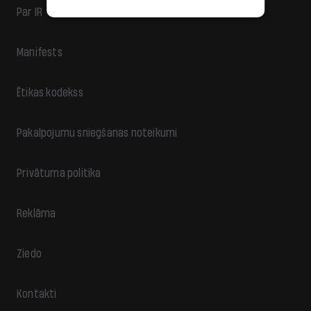
Par IR
Manifests
Ētikas kodekss
Pakalpojumu sniegšanas noteikumi
Privātuma politika
Reklāma
Ziedo
Kontakti