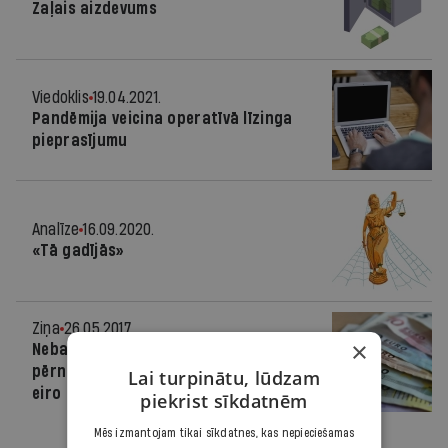
Zaļais aizdevums
Viedoklis
19.04.2021.
Pandēmija veicina operatīvā līzinga
pieprasījumu
Analīze
16.09.2020.
«Tā gadījās»
Ziņa
26.05.2017.
×
Nebanku kredītdevēju kredītportfelis
pērn pieauga līdz 527,79 miljoniem
Lai turpinātu, lūdzam
eiro
piekrist sīkdatnēm
Mēs izmantojam tikai sīkdatnes, kas nepieciešamas