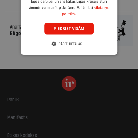
lapas darbībai un analītikai. Lapas kreisajā stūrī
sīkdatņu
vienmēr var mainīt piekrišanu. Vairāk lasi
politikā.
Analīze
09.06.2010.
PIEKRIST VISĀM
Bēgošie auto
RĀDĪT DETAĻAS
Par IR
Manifests
Ētikas kodekss