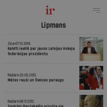
Lipmans
Ziņa
07.10.2016.
Kalvīti ievēlē par jauno Latvijas Hokeja
federācijas prezidentu
Radars
20.05.2013.
Mātes rauši un Šveices paraugs
Radars
06.11.2012.
Savickis Rautakallio aizsūta pie