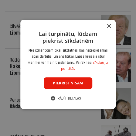
×
Cilvēki
18.05.2011.
Lai turpinātu, lūdzam
Lipmana ripas
piekrist sīkdatnēm
Mēs izmantojam tikai sīkdatnes, kas nepieciešamas
lapas darbībai un analītikai. Lapas kreisajā stūrī
Radars
09.05.2011.
sīkdatņu
vienmēr var mainīt piekrišanu. Vairāk lasi
Hokeja federācijas prezidents
politikā.
Lipmans varētu atstāt amatu
PIEKRIST VISĀM
RĀDĪT DETAĻAS
Personība
04.05.2011.
Kāda māte, tāda meita