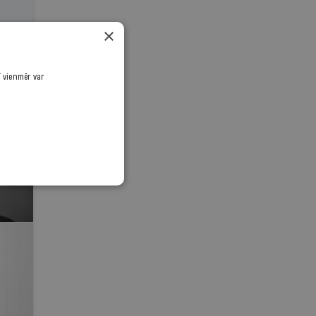
×
ī vienmēr var