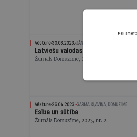
Mēs izmantoj
Vēsture
30.08.2023.
JĀNIS VĀDONS, DOMUZĪME
Latviešu valodas lielais gadsimts
Žurnāls Domuzīme, 2023, nr. 4
Vēsture
26.04.2023.
SARMA KĻAVIŅA, DOMUZĪME
Esība un sūtība
Žurnāls Domuzīme, 2023, nr. 2