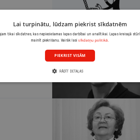
Lai turpinātu, lūdzam piekrist sīkdatnēm
am tikai sīkdatnes, kas nepieciešamas lapas darbībai un analītikai. Lapas kreisajā stūr
sīkdatņu politikā.
mainīt piekrišanu. Vairāk lasi
PIEKRIST VISĀM
RĀDĪT DETAĻAS