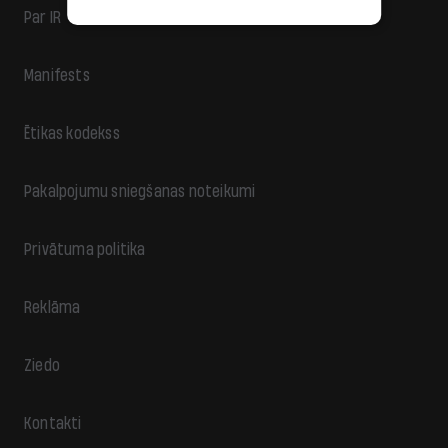
Par IR
Manifests
Ētikas kodekss
Pakalpojumu sniegšanas noteikumi
Privātuma politika
Reklāma
Ziedo
Kontakti