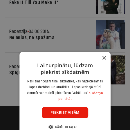
Fake It Till You Make It*
Recenzija
04.06.2014.
Ne mīlas, ne spožuma
×
Lai turpinātu, lūdzam
Recenzija
22.05.2013.
piekrist sīkdatnēm
Spīguļi acīs
Mēs izmantojam tikai sīkdatnes, kas nepieciešamas
lapas darbībai un analītikai. Lapas kreisajā stūrī
sīkdatņu
vienmēr var mainīt piekrišanu. Vairāk lasi
politikā.
PIEKRIST VISĀM
RĀDĪT DETAĻAS