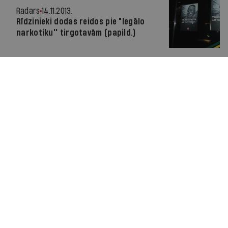
Radars
14.11.2013.
Rīdzinieki dodas reidos pie "legālo
narkotiku'' tirgotavām (papild.)
Pusdienās
13.11.2013.
Lai tirgo medu!
Radars
28.10.2013.
Aicina vākt parakstus legālo
narkotiku tirdzniecības
pārtraukšanai
Radars
27.03.2013.