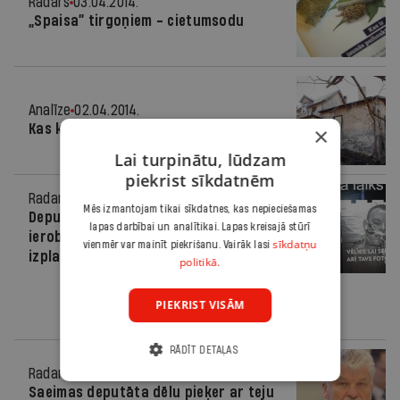
Radars
03.04.2014.
„Spaisa” tirgoņiem - cietumsodu
Analīze
02.04.2014.
Kas kontrolē spaisa tirgu?
×
Lai turpinātu, lūdzam
piekrist sīkdatnēm
Radars
28.03.2014.
Mēs izmantojam tikai sīkdatnes, kas nepieciešamas
Deputāti vienojas par jauniem
lapas darbībai un analītikai. Lapas kreisajā stūrī
ierobežojumiem "legālo narkotiku"
sīkdatņu
vienmēr var mainīt piekrišanu. Vairāk lasi
izplatīšanai
politikā.
PIEKRIST VISĀM
RĀDĪT DETAĻAS
Radars
27.03.2014.
Saeimas deputāta dēlu pieķer ar teju