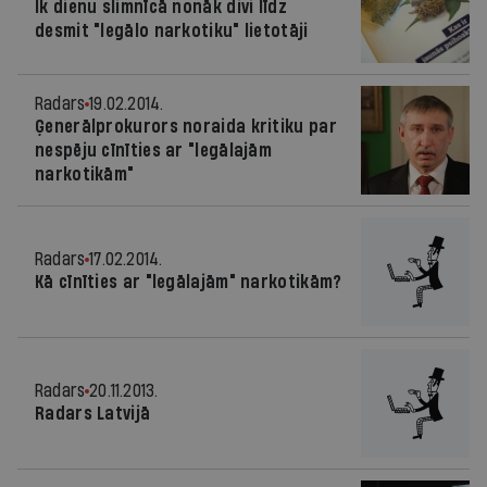
Ik dienu slimnīcā nonāk divi līdz
desmit "legālo narkotiku" lietotāji
Radars
19.02.2014.
Ģenerālprokurors noraida kritiku par
nespēju cīnīties ar "legālajām
narkotikām"
Radars
17.02.2014.
Kā cīnīties ar "legālajām" narkotikām?
Radars
20.11.2013.
Radars Latvijā