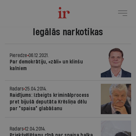
legālās narkotikas
Pieredze
06.12.2021.
Par demokrātiju, «zāli» un klinšu
kalniem
Radars
25.04.2014.
Raidījums: Izbeigts kriminālprocess
pret bijušā deputāta Krēsliņa dēlu
par "spaisa" glabāšanu
Radars
12.04.2014.
Priekšvēlēšanu cīņā par spaisa baļķa