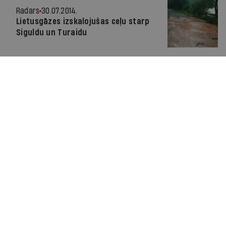
Radars
30.07.2014.
Lietusgāzes izskalojušas ceļu starp
Siguldu un Turaidu
Par IR
Manifests
Ētikas kodekss
Pakalpojumu sniegšanas noteikumi