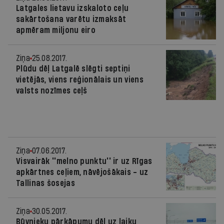
Latgales lietavu izskaloto ceļu
sakārtošana varētu izmaksāt
apmēram miljonu eiro
Ziņa
25.08.2017.
Plūdu dēļ Latgalē slēgti septiņi
vietējās, viens reģionālais un viens
valsts nozīmes ceļš
Ziņa
07.06.2017.
Visvairāk ''melno punktu'' ir uz Rīgas
apkārtnes ceļiem, nāvējošākais - uz
Tallinas šosejas
Ziņa
30.05.2017.
Būvnieku pārkāpumu dēļ uz laiku