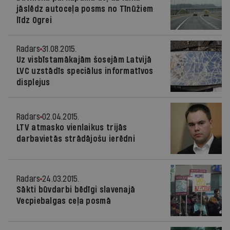
jāslēdz autoceļa posms no Tīnūžiem
līdz Ogrei
Radars
31.08.2015.
Uz visbīstamākajām šosejām Latvijā
LVC uzstādīs speciālus informatīvos
displejus
Radars
02.04.2015.
LTV atmasko vienlaikus trijās
darbavietās strādājošu ierēdni
Radars
24.03.2015.
Sākti būvdarbi bēdīgi slavenajā
Vecpiebalgas ceļa posmā