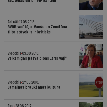
Bez belašiem un VIP kartēm
Aktuāli
17.08.2018.
BVKB vadītāja: Vanšu un Zemitāna
tilta stāvoklis ir kritisks
Viedoklis
03.08.2018.
Veiksmīgas pašvaldības „trīs vaļi”
Viedoklis
27.06.2018.
Jāmainās braukšanas kultūrai
Ziņa
28.08.2017.