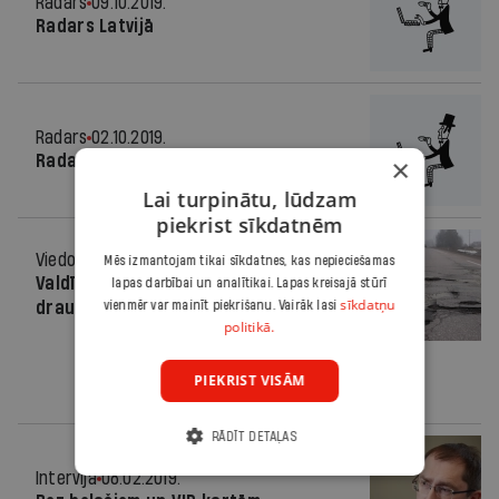
Radars
09.10.2019.
Radars Latvijā
Radars
02.10.2019.
Radars Latvijā
×
Lai turpinātu, lūdzam
piekrist sīkdatnēm
Viedoklis
20.09.2019.
Mēs izmantojam tikai sīkdatnes, kas nepieciešamas
Valdībai jānovērš ceļu būves nozarē
lapas darbībai un analītikai. Lapas kreisajā stūrī
sīkdatņu
draudošā katastrofa
vienmēr var mainīt piekrišanu. Vairāk lasi
politikā.
PIEKRIST VISĀM
RĀDĪT DETAĻAS
Intervija
08.02.2019.