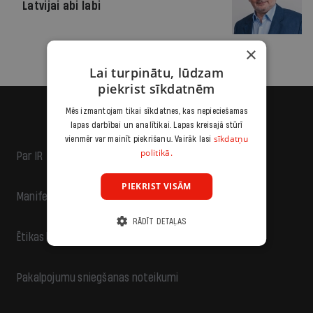
Latvijai abi labi
×
Lai turpinātu, lūdzam
piekrist sīkdatnēm
Mēs izmantojam tikai sīkdatnes, kas nepieciešamas
lapas darbībai un analītikai. Lapas kreisajā stūrī
sīkdatņu
vienmēr var mainīt piekrišanu. Vairāk lasi
politikā.
Par IR
PIEKRIST VISĀM
Manifests
RĀDĪT DETAĻAS
Ētikas kodekss
Pakalpojumu sniegšanas noteikumi