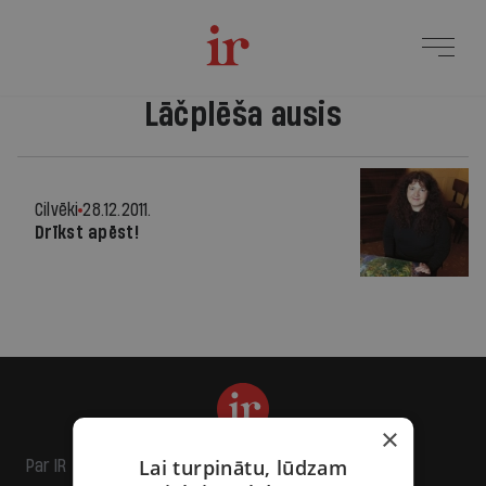
Lāčplēša ausis
Cilvēki
28.12.2011.
Drīkst apēst!
×
Lai turpinātu, lūdzam
Par IR