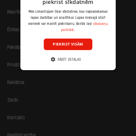
piekrist sīkdatnēm
Manifests
Mēs izmantojam tikai sīkdatnes, kas nepieciešamas
lapas darbībai un analītikai. Lapas kreisajā stūrī
sīkdatņu
vienmēr var mainīt piekrišanu. Vairāk lasi
politikā.
Ētikas kodekss
PIEKRIST VISĀM
Pakalpojumu sniegšanas noteikumi
RĀDĪT DETAĻAS
Privātuma politika
Reklāma
Ziedo
Kontakti
Piekļūstamība