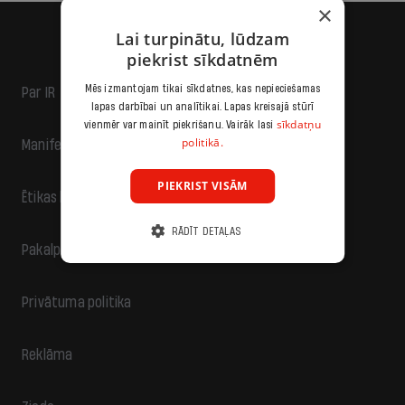
×
Lai turpinātu, lūdzam
piekrist sīkdatnēm
Mēs izmantojam tikai sīkdatnes, kas nepieciešamas
Par IR
lapas darbībai un analītikai. Lapas kreisajā stūrī
sīkdatņu
vienmēr var mainīt piekrišanu. Vairāk lasi
politikā.
Manifests
PIEKRIST VISĀM
Ētikas kodekss
RĀDĪT DETAĻAS
Pakalpojumu sniegšanas noteikumi
Privātuma politika
Reklāma