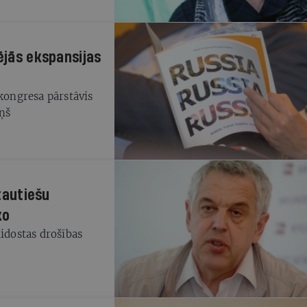
ējās ekspansijas
 kongresa pārstāvis
ņš
 tautiešu
ko
lidostas drošības