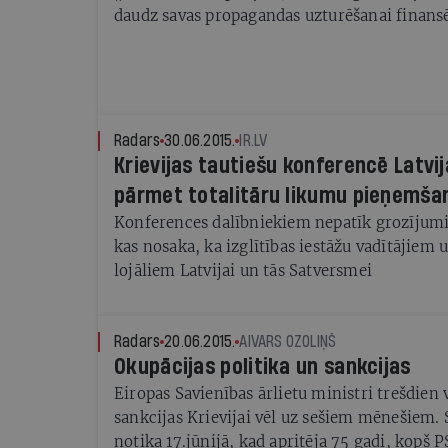
daudz savas propagandas uzturēšanai finans
Radars
30.06.2015.
IR.LV
Krievijas tautiešu konferencē Latvij
pārmet totalitāru likumu pieņemša
Konferences dalībniekiem nepatīk grozījumi 
kas nosaka, ka izglītības iestāžu vadītājiem
lojāliem Latvijai un tās Satversmei
Radars
20.06.2015.
AIVARS OZOLIŅŠ
Okupācijas politika un sankcijas
Eiropas Savienības ārlietu ministri trešdien 
sankcijas Krievijai vēl uz sešiem mēnešiem. S
notika 17.jūnijā, kad apritēja 75 gadi, kopš 