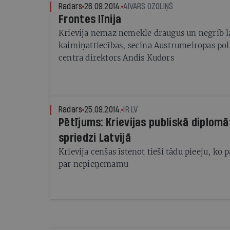
Radars
26.09.2014.
AIVARS OZOLIŅŠ
Frontes līnija
Krievija nemaz nemeklē draugus un negrib l
kaimiņattiecības, secina Austrumeiropas pol
centra direktors Andis Kudors
Radars
25.09.2014.
IR.LV
Pētījums: Krievijas publiskā diplomāt
spriedzi Latvijā
Krievija cenšas īstenot tieši tādu pieeju, ko p
par nepieņemamu