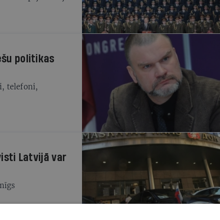
ešu politikas
, telefoni,
isti Latvijā var
īmīgs