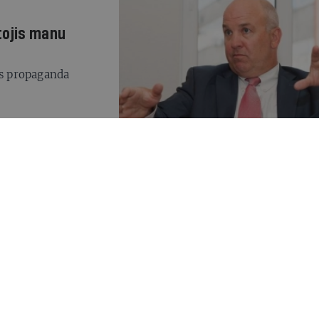
tojis manu
as propaganda
 Ukrainas
izāciju viedokļu