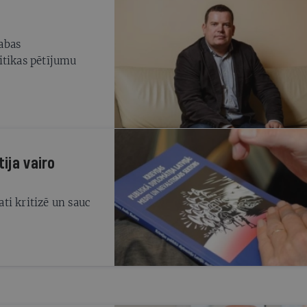
abas
itikas pētījumu
ija vairo
ati kritizē un sauc