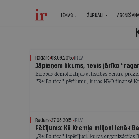
TĒMAS
ŽURNĀLI
ABONĒŠAN
Radars
03.09.2015.
IR.LV
Jāpieņem likums, nevis jārīko “rag
Eiropas demokrātijas attīstības centra prezi
"Re:Baltica" pētījumu, kuras NVO finansē K
Radars
27.08.2015.
IR.LV
Pētījums: Kā Kremļa miljoni ienāk Bal
„Re:Baltica" izpētījusi, kuras organizācijas Ba