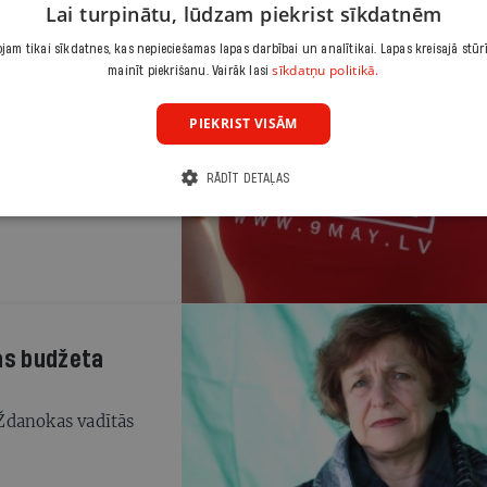
Lai turpinātu, lūdzam piekrist sīkdatnēm
am tikai sīkdatnes, kas nepieciešamas lapas darbībai un analītikai. Lapas kreisajā stūr
sīkdatņu politikā.
mainīt piekrišanu. Vairāk lasi
PIEKRIST VISĀM
s līdzekļus, lai
RĀDĪT DETAĻAS
 skaits samazinās,
jas budžeta
 Ždanokas vadītās