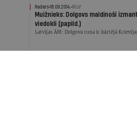
Radars
18.09.2014.
IR.LV
Muižnieks: Dolgovs maldinoši izman
viedokli (papild.)
Latvijas ĀM: Dolgova runa ir kārtējā Krievij
Radars
16.09.2014.
IR.LV
Pols Goubls: Maskava gatavo augsni
scenārijam Baltijas valstīs (papild.)
ĀM: Dolgovs manipulē ar starptautisko organ
citātiem
Radars
14.09.2014.
IR.LV