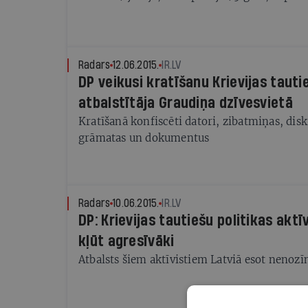
valstis.
Radars
12.06.2015.
IR.LV
DP veikusi kratīšanu Krievijas tauti
atbalstītāja Graudiņa dzīvesvietā
Kratīšanā konfiscēti datori, zibatmiņas, diski
grāmatas un dokumentus
Radars
10.06.2015.
IR.LV
DP: Krievijas tautiešu politikas aktīv
kļūt agresīvāki
Atbalsts šiem aktīvistiem Latviā esot nenoz