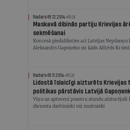
Radars
18.12.2014.
IR.LV
Maskavā dibinās partiju Krievijas ār
sekmēšanai
Konresā piedalīšoties arī Latvijas Nepilsoņu
Aleksandrs Gapoņeko un kāds Alfrēds Krūmi
Radars
18.11.2014.
IR.LV
Lidostā īslaicīgi aizturēts Krievijas
politikas pārstāvis Latvijā Gapoņen
Viņu uz aptuveni pusotru stundu aizturējuši 
dienesta darbinieki vai muitnieki