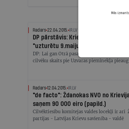
Mēs izmantoj
Radars
22.04.2015.
IR.LV
DP pārstāvis: Krievija iegulda milzīgu
"uzturētu 9.maiju dzīvu"
DP: Lai gan Otrā pasaules kara aculiecinieku
cilvēku skaits pie Uzvaras pieminekļa pieaug
Radars
12.04.2015.
IR.LV
"de facto": Ždanokas NVO no Krievi
saņem 90 000 eiro (papild.)
Cilvēktiesību komitejas valdes locekļi ir arī
partijas - Latvijas Krievu savienība - valdē