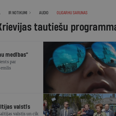
A
IR NOTIKUMI
AUDIO
OLIGARHU SARUNAS
Krievijas tautiešu programm
anu medības”
dents par
remlis
tijas valstīs
ltijas valstīs un cik