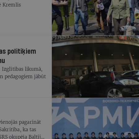
ē Kremlis
as politiķiem
nu
Izglītības likumā,
 un pedagogiem jābūt
vienojās pagarināt
akritība, ka tas
PSRS okupēja Baltijas