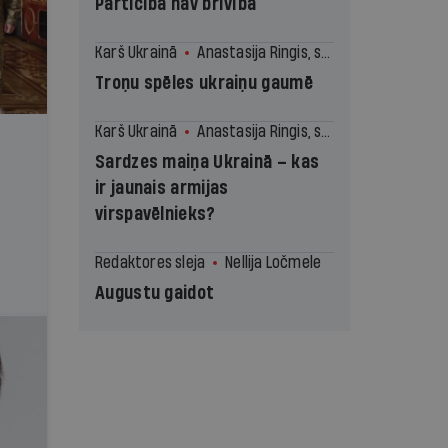
Pārticība nav brīvība
Karš Ukrainā
Anastasija Ringis, speciāli Ir
Troņu spēles ukraiņu gaumē
Karš Ukrainā
Anastasija Ringis, speciāli Ir
Sardzes maiņa Ukrainā – kas
ir jaunais armijas
virspavēlnieks?
Redaktores sleja
Nellija Ločmele
Augustu gaidot