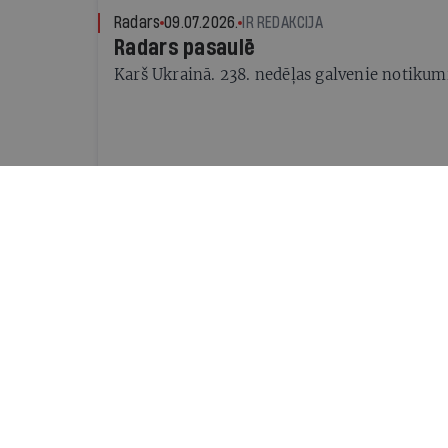
Radars
09.07.2026.
IR REDAKCIJA
Radars pasaulē
Karš Ukrainā. 238. nedēļas galvenie notikum
Intervija
26.06.2026.
GUNTARS GODIŅŠ, DOMUZĪME
Pie kaimiņiem igauņiem
Ar Mārju Kangro sarunājas Guntars Godiņš
Intervija
18.06.2026.
BAIBA LITVINA