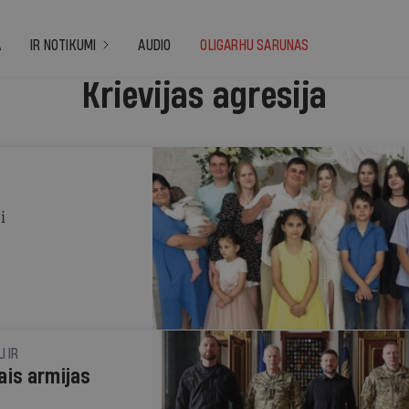
A
IR NOTIKUMI
AUDIO
OLIGARHU SARUNAS
Krievijas agresija
i
I IR
ais armijas