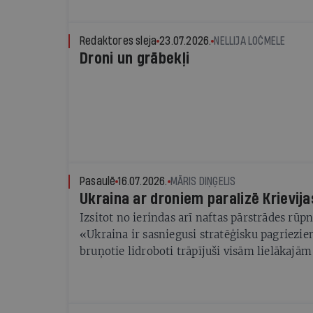
Redaktores sleja
23.07.2026.
NELLIJA LOČMELE
Droni un grābekļi
Pasaulē
16.07.2026.
MĀRIS DIŅĢELIS
Ukraina ar droniem paralizē Krievija
Izsitot no ierindas arī naftas pārstrādes rū
«Ukraina ir sasniegusi stratēģisku pagriezi
bruņotie lidroboti trāpījuši visām lielākajām
rūpnīcām Krievijā