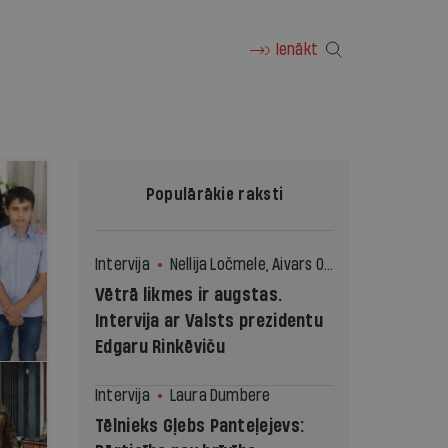
Ienākt
Populārākie raksti
Intervija
Nellija Ločmele, Aivars Ozoliņš
Vētrā likmes ir augstas.
Intervija ar Valsts prezidentu
Edgaru Rinkēviču
Intervija
Laura Dumbere
Tēlnieks Gļebs Panteļejevs: