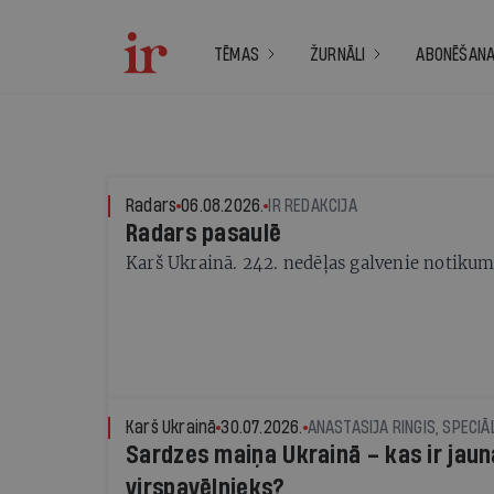
TĒMAS
ŽURNĀLI
ABONĒŠAN
Radars
06.08.2026.
IR REDAKCIJA
Radars pasaulē
Karš Ukrainā. 242. nedēļas galvenie notikum
Karš Ukrainā
30.07.2026.
ANASTASIJA RINGIS, SPECIĀL
Sardzes maiņa Ukrainā – kas ir jaun
virspavēlnieks?