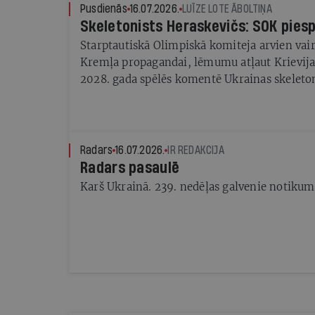
Pusdienās
16.07.2026.
LUĪZE LOTE ĀBOLTIŅA
Skeletonists Heraskevičs: SOK pies
Starptautiskā Olimpiskā komiteja arvien vair
Kremļa propagandai, lēmumu atļaut Krievijas
2028. gada spēlēs komentē Ukrainas skeleton
Heraskevičs
Radars
16.07.2026.
IR REDAKCIJA
Radars pasaulē
Karš Ukrainā. 239. nedēļas galvenie notikum