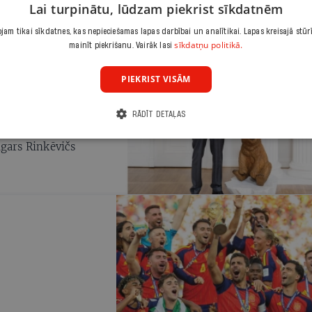
Lai turpinātu, lūdzam piekrist sīkdatnēm
am tikai sīkdatnes, kas nepieciešamas lapas darbībai un analītikai. Lapas kreisajā stūr
sīkdatņu politikā.
mainīt piekrišanu. Vairāk lasi
ŅŠ
PIEKRIST VISĀM
 Valsts
RĀDĪT DETAĻAS
oties un kā izlemt,
dgars Rinkēvičs