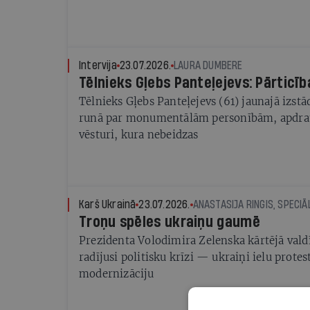
Intervija
23.07.2026.
LAURA DUMBERE
Tēlnieks Gļebs Panteļejevs: Pārticīb
Tēlnieks Gļebs Panteļejevs (61) jaunajā izst
runā par monumentālām personībām, apdrau
vēsturi, kura nebeidzas
Karš Ukrainā
23.07.2026.
ANASTASIJA RINGIS, SPECIĀL
Troņu spēles ukraiņu gaumē
Prezidenta Volodimira Zelenska kārtējā vald
radījusi politisku krīzi — ukraiņi ielu prote
modernizāciju