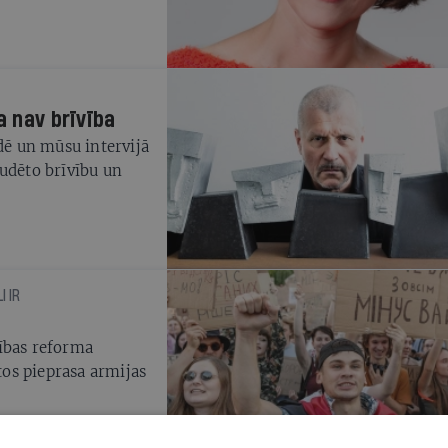
a nav brīvība
ādē un mūsu intervijā
dēto brīvību un
I IR
ības reforma
stos pieprasa armijas