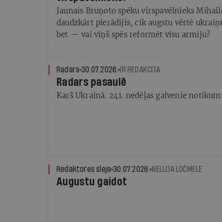
Jaunais Bruņoto spēku virspavēlnieks Mihailo
daudzkārt pierādījis, cik augstu vērtē ukraiņ
bet — vai viņš spēs reformēt visu armiju?
Radars
30.07.2026.
IR REDAKCIJA
Radars pasaulē
Karš Ukrainā. 241. nedēļas galvenie notikum
Redaktores sleja
30.07.2026.
NELLIJA LOČMELE
Augustu gaidot