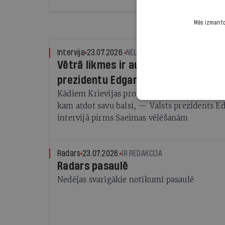
Mēs izmantoj
Intervija
23.07.2026.
NELLIJA LOČMELE, AIVARS OZOLI
Vētrā likmes ir augstas. Intervija ar
prezidentu Edgaru Rinkēviču
Kādiem Krievijas provokāciju draudiem gatav
kam atdot savu balsi, — Valsts prezidents E
intervijā pirms Saeimas vēlēšanām
Radars
23.07.2026.
IR REDAKCIJA
Radars pasaulē
Nedēļas svarīgākie notikumi pasaulē