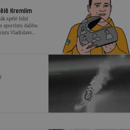
pēlē Kremlim
āk spēlē līdzi
 sportistu dalību
ists Vladislavs
i