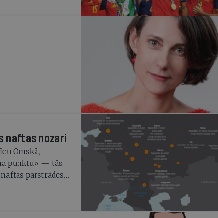
s naftas nozari
pnīcu Omskā,
ena punktu» — tās
 naftas pārstrādes