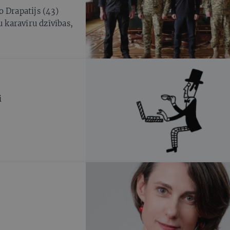
 Drapatijs (43)
u karavīru dzīvības,
i