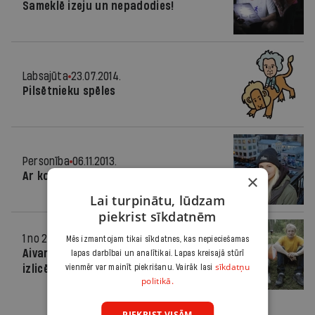
Sameklē izeju un nepadodies!
Labsajūta
23.07.2014.
Pilsētnieku spēles
Personība
06.11.2013.
Ar kompasu
×
Lai turpinātu, lūdzam
piekrist sīkdatnēm
1 no 2 miljoniem
28.09.2011.
Mēs izmantojam tikai sīkdatnes, kas nepieciešamas
Aivars Mihailovs, kontrolpunktu
lapas darbībai un analītikai. Lapas kreisajā stūrī
sīkdatņu
izlicējs
vienmēr var mainīt piekrišanu. Vairāk lasi
politikā.
PIEKRIST VISĀM