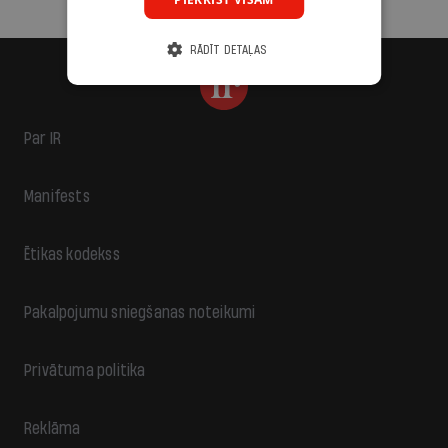
RĀDĪT DETAĻAS
Par IR
Manifests
Ētikas kodekss
Pakalpojumu sniegšanas noteikumi
Privātuma politika
Reklāma