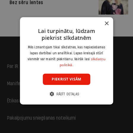
Bez sēru lentes
×
Lai turpinātu, lūdzam
piekrist sīkdatnēm
Mēs izmantojam tikai sīkdatnes, kas nepieciešamas
lapas darbībai un analītikai. Lapas kreisajā stūrī
sīkdatņu
vienmēr var mainīt piekrišanu. Vairāk lasi
politikā.
Par IR
PIEKRIST VISĀM
Manifests
RĀDĪT DETAĻAS
Ētikas kodekss
Pakalpojumu sniegšanas noteikumi