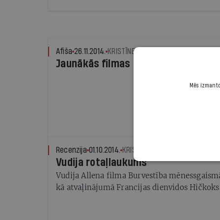
Afiša
26.11.2014.
KRISTĪNE SIMSONE
Jaunākās filmas
Mēs izmantoj
Recenzija
01.10.2014.
KRISTĪNE SIMSONE
Vudija rotaļlaukums
Vudija Allena filma Burvestība mēnessgaism
kā atvaļinājumā Francijas dienvidos Hičkoks 