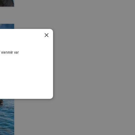
×
ī vienmēr var