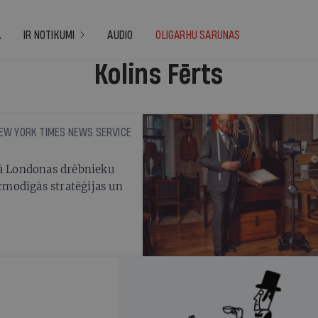
A
IR NOTIKUMI
AUDIO
OLIGARHU SARUNAS
Kolins Fērts
NEW YORK TIMES NEWS SERVICE
nā Londonas drēbnieku
ecmodīgās stratēģijas un