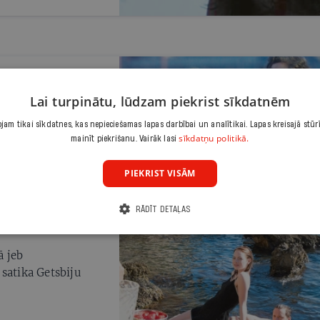
Lai turpinātu, lūdzam piekrist sīkdatnēm
am tikai sīkdatnes, kas nepieciešamas lapas darbībai un analītikai. Lapas kreisajā stūr
sīkdatņu politikā.
mainīt piekrišanu. Vairāk lasi
PIEKRIST VISĀM
RĀDĪT DETAĻAS
ā jeb
satika Getsbiju