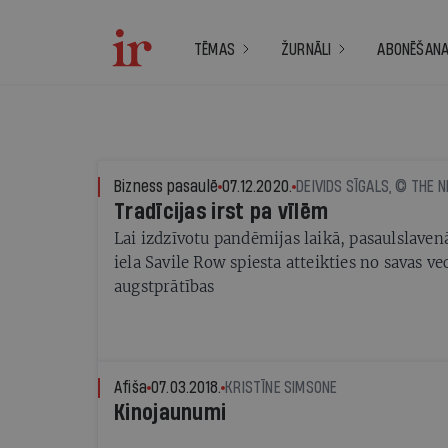
TĒMAS
ŽURNĀLI
ABONĒŠAN
Bizness pasaulē
07.12.2020.
DEIVIDS SĪGALS, © THE 
Tradīcijas irst pa vīlēm
Lai izdzīvotu pandēmijas laikā, pasaulslave
iela Savile Row spiesta atteikties no savas v
augstprātības
Afiša
07.03.2018.
KRISTĪNE SIMSONE
Kinojaunumi