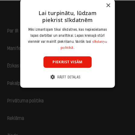
×
Lai turpinātu, lūdzam
piekrist sīkdatnēm
Mēs izmantojam tikai sīkdatnes, kas nepieciešamas
Par IR
lapas darbībai un analītikai. Lapas kreisajā stūrī
sīkdatņu
vienmēr var mainīt piekrišanu. Vairāk lasi
politikā.
Manifests
PIEKRIST VISĀM
Ētikas kodekss
RĀDĪT DETAĻAS
Pakalpojumu sniegšanas noteikumi
Privātuma politika
Reklāma