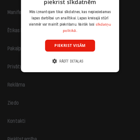
piekrist sīkdatnēm
Manifests
Mēs izmantojam tikai sīkdatnes, kas nepieciešamas
lapas darbībai un analītikai. Lapas kreisajā stūrī
sīkdatņu
vienmēr var mainīt piekrišanu. Vairāk lasi
politikā.
Ētikas kodekss
PIEKRIST VISĀM
Pakalpojumu sniegšanas noteikumi
RĀDĪT DETAĻAS
Privātuma politika
Reklāma
Ziedo
Kontakti
Piekļūstamība