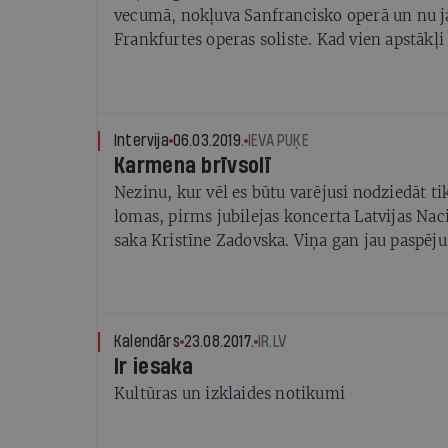
vecumā, nokļuva Sanfrancisko operā un nu ja
Frankfurtes operas soliste. Kad vien apstākļi 
Rīgā. Zandu varēs dzirdēt Pīķa dāmas atjau
Nacionālajā operā
Intervija
06.03.2019.
IEVA PUĶE
Karmena brīvsolī
Nezinu, kur vēl es būtu varējusi nodziedāt ti
lomas, pirms jubilejas koncerta Latvijas Nac
saka Kristīne Zadovska. Viņa gan jau paspējus
pensijā, lai vairāk laika veltītu dvīņiem M
Kalendārs
23.08.2017.
IR.LV
Ir iesaka
Kultūras un izklaides notikumi