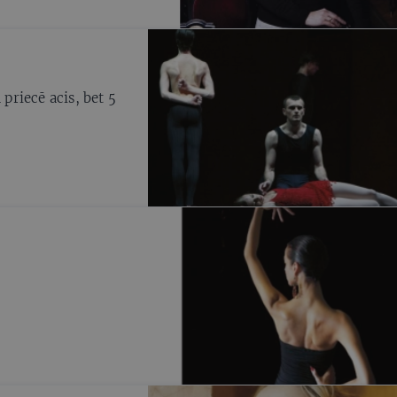
riecē acis, bet 5