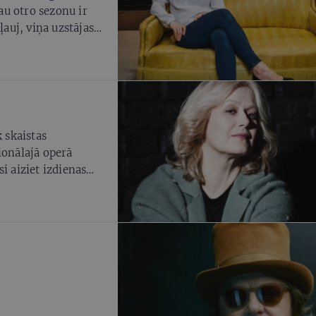
u otro sezonu ir
ļauj, viņa uzstājas
nojuma pirmizrādē
k skaistas
ionālajā operā
i aiziet izdienas
agdalēnai un Ādamam