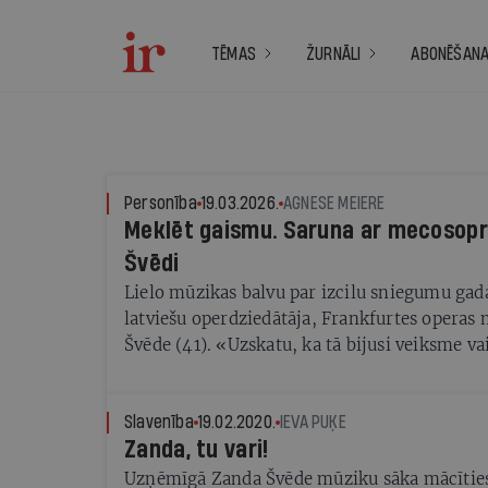
TĒMAS
ŽURNĀLI
ABONĒŠAN
Personība
19.03.2026.
AGNESE MEIERE
Meklēt gaismu. Saruna ar mecosop
Švēdi
Lielo mūzikas balvu par izcilu sniegumu ga
latviešu operdziedātāja, Frankfurtes opera
Švēde (41). «Uzskatu, ka tā bijusi veiksme va
kas atvērusi daudzas durvis»
Slavenība
19.02.2020.
IEVA PUĶE
Zanda, tu vari!
Uzņēmīgā Zanda Švēde mūziku sāka mācīties