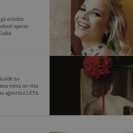
īgā sniedza
ietekmē operas
 laikā
šraidē no
āma viena no visu
ņo aģentūra LETA.