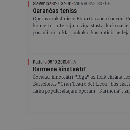
Slavenība
02.03.2011.
ANDA BURVE-ROZĪTE
Garančas teniss
Operas māksliniece Elīna Garanča šonedēļ R
koncertu. Intervijā Ir viņa stāsta, kā krīze 
pasauli, un atklāj jaukāko, kas noticis pēdējā
Radars
06.10.2010.
IR.LV
Karmena kinoteātrī
Šovakar kinoteātrī "Rīga" uz lielā ekrāna tie
Barselonas "Gran Teatre del Liceu" būs skat
laiku populārākajām operām "Karmena", zi