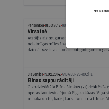
Mēs izmantoj
Personība
01.03.2017.
GUNITA NAGLE
Virsotnē
Atstājis aiz muguras neskaitāmas ballītes un
nelaimīgas mīlestības», baritons Jānis Apein
dziedāt sev tuvas lomas, būt godīgam un ga
vienā no Pamira virsotnēm
Slavenība
19.02.2014.
ANDA BURVE-ROZĪTE
Elīnas sapņu rādītāji
Operdziedātāja Elīna Šimkus (31) debitēs Lat
operas jauniestudējumā Figaro kāzas. Viņa s
mūzikā un to, kādēļ Larsa fon Trīra filmas 
būda» ir tik piemērota abiem ar Vestardu