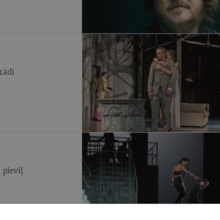
rādi
 pieviļ