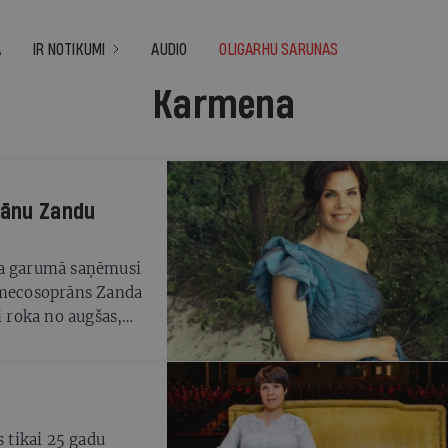
A
IR NOTIKUMI
AUDIO
OLIGARHU SARUNAS
Karmena
rānu Zandu
da garumā saņēmusi
s mecosoprāns Zanda
i roka no augšas,
 tikai 25 gadu