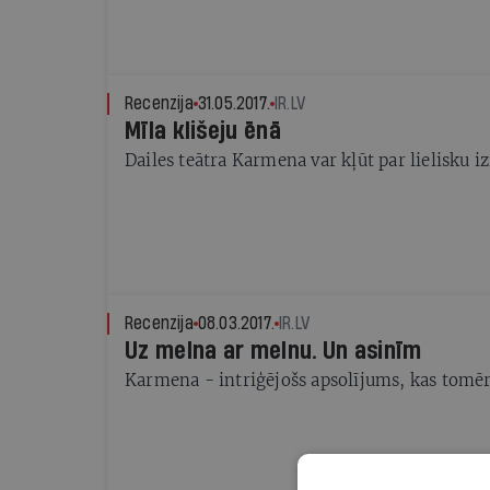
Recenzija
31.05.2017.
IR.LV
Mīla klišeju ēnā
Dailes teātra Karmena var kļūt par lielisku iz
Recenzija
08.03.2017.
IR.LV
Uz melna ar melnu. Un asinīm
Karmena - intriģējošs apsolījums, kas tomēr