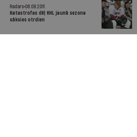
Radars
08.09.2011.
Katastrofas dēļ KHL jaunā sezona
sāksies otrdien
Radars
08.09.2011.
Krievija gatava palīdzēt Skrastiņa
tuviniekiem
Radars
07.09.2011.
FOTO: Simtiem fanu gājienā piemin
Kārli Skrastiņu