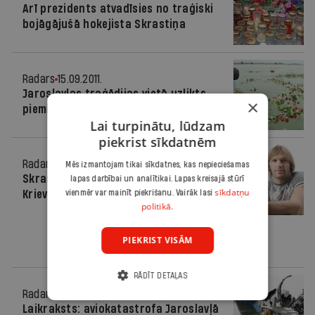
Arī prezidents atvadīsies no traģiski
bojāgājušā hokejista Skrastiņa
Radars
15.09.2011.
Jaroslavļas traģēdijas vietā uzlikts
×
piemiņas krusts
Lai turpinātu, lūdzam
piekrist sīkdatnēm
Radars
15.09.2011.
Mēs izmantojam tikai sīkdatnes, kas nepieciešamas
Skrastiņa sieva: «Pēc avārijas
lapas darbībai un analītikai. Lapas kreisajā stūrī
sīkdatņu
Krievijas sistēmā nekas nemainīsies»
vienmēr var mainīt piekrišanu. Vairāk lasi
politikā.
PIEKRIST VISĀM
RĀDĪT DETAĻAS
Radars
14.09.2011.
Laikraksts: aviokatastrofa Jaroslavļā