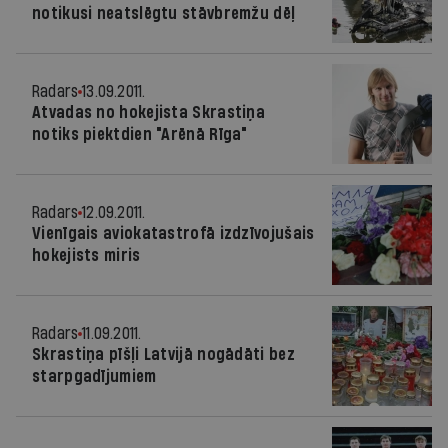
notikusi neatslēgtu stāvbremžu dēļ
Radars
13.09.2011.
Atvadas no hokejista Skrastiņa
notiks piektdien "Arēnā Rīga"
Radars
12.09.2011.
Vienīgais aviokatastrofā izdzīvojušais
hokejists miris
Radars
11.09.2011.
Skrastiņa pīšļi Latvijā nogādāti bez
starpgadījumiem