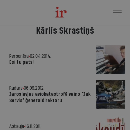
Kārlis Skrastiņš
Personība
02.04.2014.
Esi tu pats!
Radars
06.09.2012.
Jaroslavļas aviokatastrofā vaino "Jak
Servis" ģenerāldirektoru
Aptauja
16.11.2011.