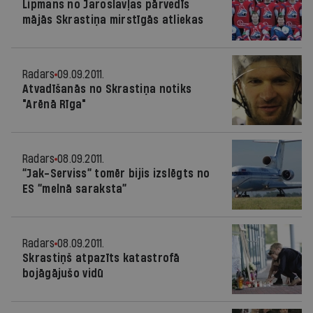
Lipmans no Jaroslavļas pārvedīs
mājās Skrastiņa mirstīgās atliekas
Radars
09.09.2011.
Atvadīšanās no Skrastiņa notiks
"Arēnā Rīga"
Radars
08.09.2011.
“Jak-Serviss” tomēr bijis izslēgts no
ES “melnā saraksta”
Radars
08.09.2011.
Skrastiņš atpazīts katastrofā
bojāgājušo vidū