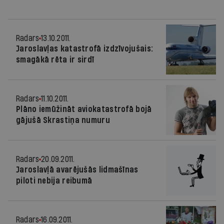
Radars
13.10.2011.
Jaroslavļas katastrofā izdzīvojušais:
smagākā rēta ir sirdī
Radars
11.10.2011.
Plāno iemūžināt aviokatastrofā bojā
gājušā Skrastiņa numuru
Radars
20.09.2011.
Jaroslavļā avarējušās lidmašīnas
piloti nebija reibumā
Radars
16.09.2011.