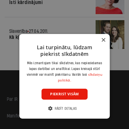
Īsti kārdinājumi
Slavenība
27.04.2011.
Kā kļūt par princesi?
×
Lai turpinātu, lūdzam
piekrist sīkdatnēm
Mēs izmantojam tikai sīkdatnes, kas nepieciešamas
lapas darbībai un analītikai. Lapas kreisajā stūrī
sīkdatņu
vienmēr var mainīt piekrišanu. Vairāk lasi
politikā.
PIEKRIST VISĀM
Par IR
RĀDĪT DETAĻAS
Manifests