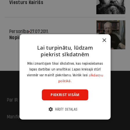
Viesturs Kairišs
Personība
27.07.2011.
Nopirkt kukū, skatīties basketbolu
×
Lai turpinātu, lūdzam
piekrist sīkdatnēm
Mēs izmantojam tikai sīkdatnes, kas nepieciešamas
lapas darbībai un analītikai. Lapas kreisajā stūrī
sīkdatņu
vienmēr var mainīt piekrišanu. Vairāk lasi
politikā.
PIEKRIST VISĀM
Par IR
RĀDĪT DETAĻAS
Manifests