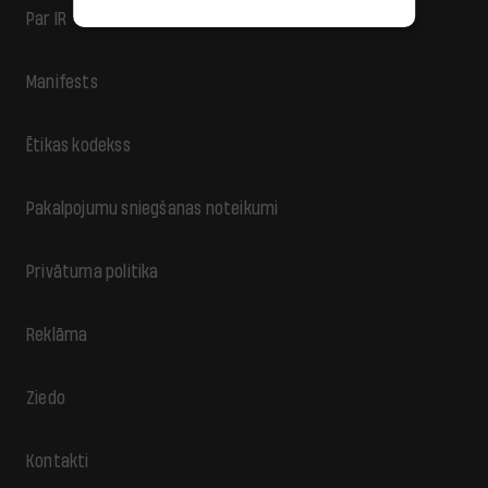
Par IR
Manifests
Ētikas kodekss
Pakalpojumu sniegšanas noteikumi
Privātuma politika
Reklāma
Ziedo
Kontakti