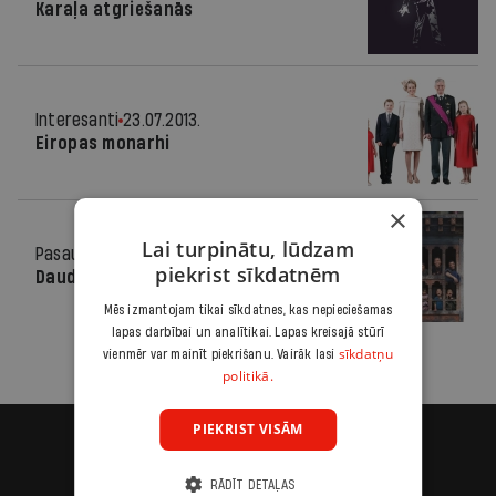
Karaļa atgriešanās
Interesanti
23.07.2013.
Eiropas monarhi
×
Lai turpinātu, lūdzam
Pasaulē
16.11.2011.
piekrist sīkdatnēm
Daudz laimes!
Mēs izmantojam tikai sīkdatnes, kas nepieciešamas
lapas darbībai un analītikai. Lapas kreisajā stūrī
sīkdatņu
vienmēr var mainīt piekrišanu. Vairāk lasi
politikā.
PIEKRIST VISĀM
RĀDĪT DETAĻAS