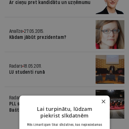
Ar cieņu pret kandidātu un uzņēmumu
Analīze
27.05.2015.
Kādam jābūt prezidentam?
Radars
18.05.2011.
LU studenti runā
Radars
06.07.2010.
×
PLL sarakstu līderi arī Strode un
Lai turpinātu, lūdzam
Baštiks
piekrist sīkdatnēm
Mēs izmantojam tikai sīkdatnes, kas nepieciešamas