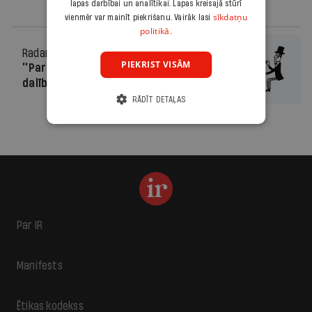
lapas darbībai un analītikai. Lapas kreisajā stūrī
sīkdatņu
vienmēr var mainīt piekrišanu. Vairāk lasi
politikā.
Radars
02.06.2010.
PIEKRIST VISĀM
''Par labu Latviju'' liegs Slakterim
dalību vēlēšanās
RĀDĪT DETAĻAS
Par IR
Manifests
Ētikas kodekss