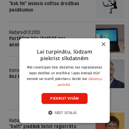
"Ask.fm" ieviesis solītos drošības
pasākumus
Radars
01.11.2013.
Portāliem būs jāatbild par
×
anonīmajiem komentāriem
Lai turpinātu, lūdzam
piekrist sīkdatnēm
Mēs izmantojam tikai sīkdatnes, kas nepieciešamas
Komentārs
23.10.2013.
lapas darbībai un analītikai. Lapas kreisajā stūrī
Bez komentāriem?
sīkdatņu
vienmēr var mainīt piekrišanu. Vairāk lasi
politikā.
PIEKRIST VISĀM
RĀDĪT DETAĻAS
Radars
21.10.2013.
"Delfi" piedāvā lietot reģistrētu