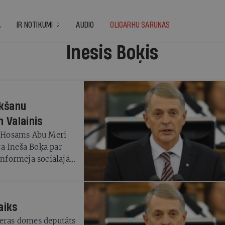
A
IR NOTIKUMI
AUDIO
OLIGARHU SARUNAS
Inesis Boķis
ukšanu
n Valainis
js Hosams Abu Meri
a Ineša Boķa par
informēja sociālajā
putāts Viktors
cijas.
aiks
ieras domes deputāts