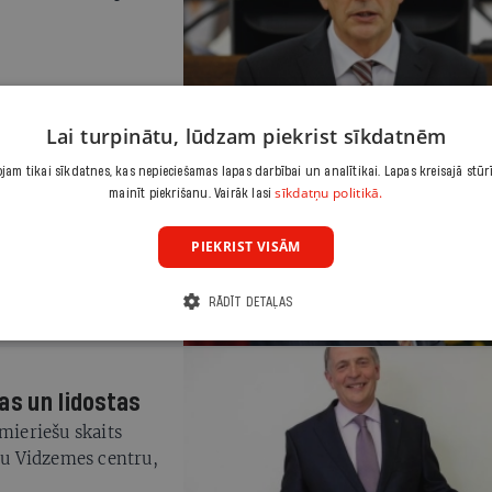
Lai turpinātu, lūdzam piekrist sīkdatnēm
am tikai sīkdatnes, kas nepieciešamas lapas darbībai un analītikai. Lapas kreisajā stūr
s Valmieras un
sīkdatņu politikā.
mainīt piekrišanu. Vairāk lasi
PIEKRIST VISĀM
RĀDĪT DETAĻAS
as un lidostas
mieriešu skaits
ālu Vidzemes centru,