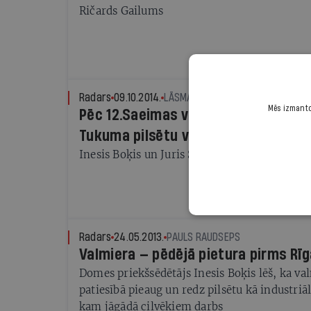
Ričards Gailums
Radars
09.10.2014.
LĀSMA GAILE
Mēs izmantoj
Pēc 12.Saeimas vēlēšanām mainīsie
Tukuma pilsētu vadītāji
Inesis Boķis un Juris Šulcs pošas uz Saeimu
Radars
24.05.2013.
PAULS RAUDSEPS
Valmiera — pēdējā pietura pirms Rīg
Domes priekšsēdētājs Inesis Boķis lēš, ka val
patiesībā pieaug un redz pilsētu kā industri
kam jāgādā cilvēkiem darbs