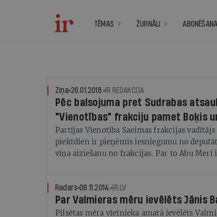
TĒMAS
ŽURNĀLI
ABONĒŠAN
Ziņa
26.01.2018.
IR REDAKCIJA
Pēc balsojuma pret Sudrabas atsa
"Vienotības" frakciju pamet Boķis u
Partijas Vienotība Saeimas frakcijas vadītā
piektdien ir pieņēmis iesniegumu no deputāt
viņa aiziešanu no frakcijas. Par to Abu Meri 
tīklā Twitter. Vakarā kļuva zināms, ka arī de
Valainis izstāsies no Vienotības Saeimas frak
Radars
06.11.2014.
IR.LV
Par Valmieras mēru ievēlēts Jānis B
Pilsētas mēra vietnieka amatā ievēlēts Valm