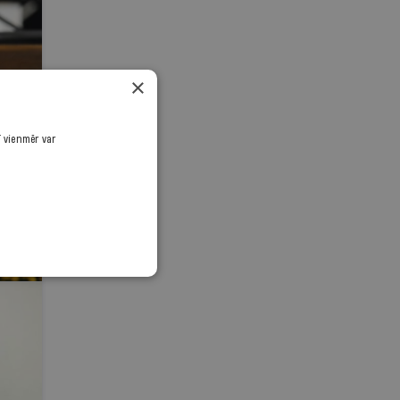
×
ī vienmēr var