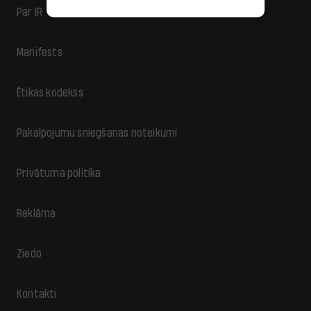
Par IR
Manifests
Ētikas kodekss
Pakalpojumu sniegšanas noteikumi
Privātuma politika
Reklāma
Ziedo
Kontakti