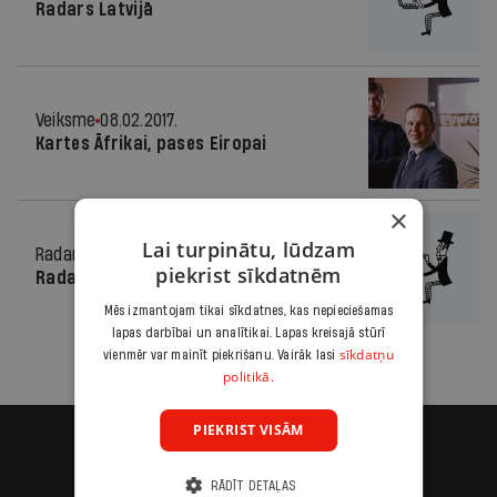
Radars Latvijā
Veiksme
08.02.2017.
Kartes Āfrikai, pases Eiropai
×
Lai turpinātu, lūdzam
Radars
04.04.2012.
piekrist sīkdatnēm
Radars Latvijā
Mēs izmantojam tikai sīkdatnes, kas nepieciešamas
lapas darbībai un analītikai. Lapas kreisajā stūrī
sīkdatņu
vienmēr var mainīt piekrišanu. Vairāk lasi
politikā.
PIEKRIST VISĀM
RĀDĪT DETAĻAS