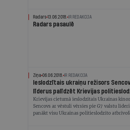
Radars
13.06.2018.
IR REDAKCIJA
Radars pasaulē
Ziņa
06.06.2018.
IR REDAKCIJA
Ieslodzītais ukraiņu režisors Senco
līderus palīdzēt Krievijas politieslo
Krievijas cietumā ieslodzītais Ukrainas kino
Sencovs ar vēstuli vērsies pie G7 valstu līde
panākt visu Ukrainas politieslodzīto atbrīvo
cietumiem, vēsta Ukrainas telekanāls "Grom
mājaslapā nopublicējis visu Sencova atklāto v