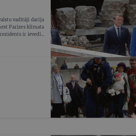
atālija Kaplāne.
lstu vadītāji darīja
est Parīzes klimata
rezidents ir ievedis
rā pasaules kara