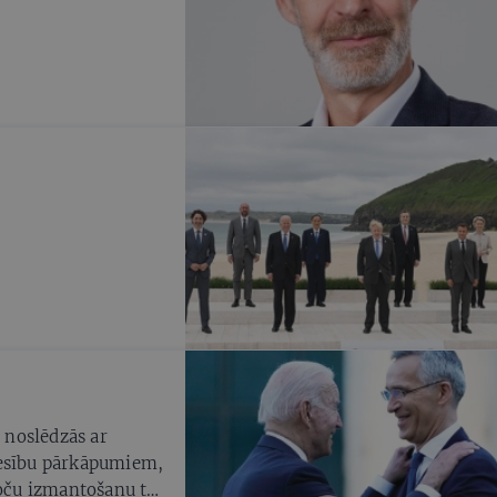
n noslēdzās ar
iesību pārkāpumiem,
roču izmantošanu tās