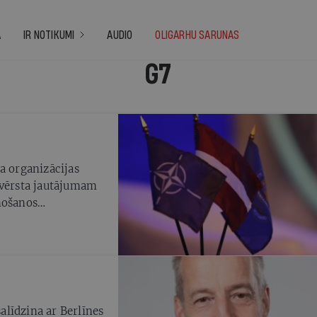
A
IR NOTIKUMI
AUDIO
OLIGARHU SARUNAS
G7
a organizācijas
evērsta jautājumam
nošanos
uva zināms, ka
t, ir noņemti.
aliek atklāts, lai
atvieglotiem
līdzina ar Berlīnes