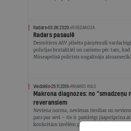
teritorijā un pārtraukt represijas pret pilso
medijiem, kā arī saukt pie atbildības kibern
Nabadzīgākajām valstīm solīts ziedot gandrī
vakcīnu devu. Industriāli attīstītāko valstu lī
Radars
03.06.2020.
IR REDAKCIJA
skrupulozi izpētīt Covid-19 izcelsmi Ķīnā.
Radars pasaulē
Desmitiem ASV pilsētu pārņēmuši vardarbīgi 
policijas brutalitāti un rasismu pēc tam, kad
Mineapolisā policists nogalināja afroamerik
Policists, kurš gandrīz deviņas minūtes spie
Floida kaklu ar celi, piektdien tika aizturēts
slepkavībā. Pirmdien publiskots oficiāls auto
ka Floida nāve ir slepkavība, veicot «kakla 
Viedoklis
25.11.2019.
RIHARDS KOLS
Nacionālās gvardes 16 000 karavīru svētdien 
Makrona diagnozes: no “smadzeņu n
ASV štatos un Vašingtonā, kur naktī protestēt
reveransiem
Baltā nama un aizdedzināja tuvumā esošo vē
Neviena norma, nevienas tiesības un neviens
Savukārt Mineapolisā, Atlantā un Sietlā prot
pats par sevi – tie ir pastāvīgi jāapstiprina a
grautiņos, kuros dedzināja mājas un mašīnas,
konkrētām izvēlēm par savu rīcību, tā atgād
veikali. Ņujorkas mērs Bils de Blāzio pirmdie