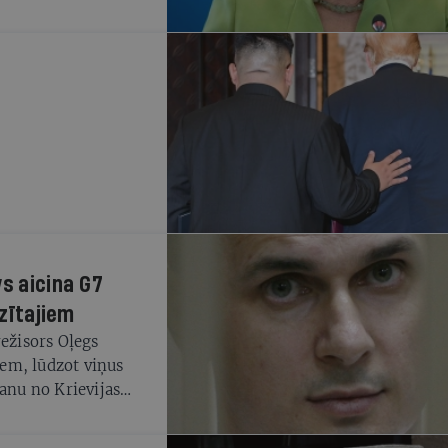
vs aicina G7
dzītajiem
režisors Oļegs
riem, lūdzot viņus
šanu no Krievijas
adske", kas savā
ēstuli. Vēstules