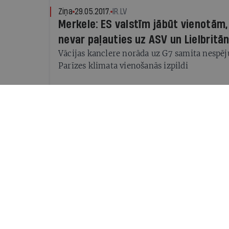
Ziņa
29.05.2017.
IR.LV
Merkele: ES valstīm jābūt vienotām, 
nevar paļauties uz ASV un Lielbritān
Vācijas kanclere norāda uz G7 samita nespēj
Parīzes klimata vienošanās izpildi
Radars
01.06.2016.
IR.LV
Radars pasaulē
Nedēļas notikumi pasaulē
Komentārs
09.06.2015.
PAULS RAUDSEPS