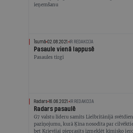
ieņemšanu
Īsumā
02.08.2021.
IR REDAKCIJA
Pasaule vienā lappusē
Pasaules tirgi
Radars
16.06.2021.
IR REDAKCIJA
Radars pasaulē
G7 valstu līderu samits Lielbritānijā svētdie
paziņojumu, kurā Ķīna nosodīta par cilvēkt
bet Krievijai pieprasīts izmeklēt ķīmisko ie