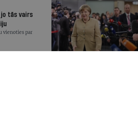
jo tās vairs
iju
u vienoties par