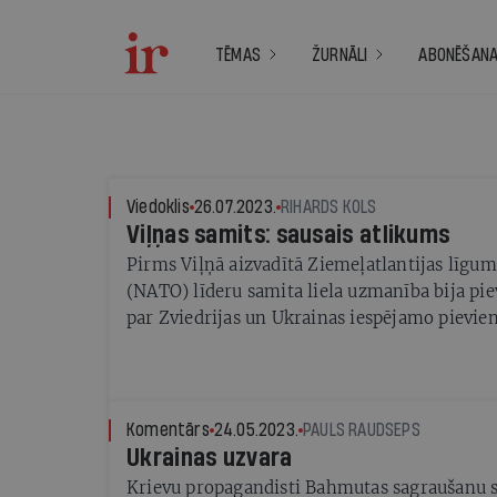
TĒMAS
ŽURNĀLI
ABONĒŠAN
Viedoklis
26.07.2023.
RIHARDS KOLS
Viļņas samits: sausais atlikums
Pirms Viļņā aizvadītā Ziemeļatlantijas līgum
(NATO) līderu samita liela uzmanība bija pi
par Zviedrijas un Ukrainas iespējamo pievie
organizācijai. Tieši pirms samita sākuma kļ
Zviedrijas ceļā uz NATO lielākie šķēršļi, šķie
Jautājums par Ukrainas dalību aliansē tomēr p
gan samita laikā tā tika apsolīta, turklāt ar 
Komentārs
24.05.2023.
PAULS RAUDSEPS
iestāšanās nosacījumiem.
Ukrainas uzvara
Krievu propagandisti Bahmutas sagraušanu sa