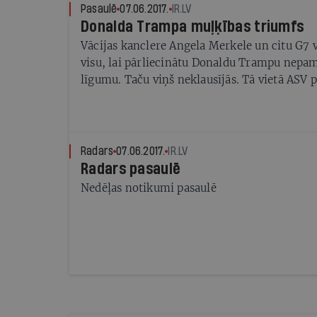
kopiju telekanālam nodevusi Sencova māsa N
Pasaulē
07.06.2017.
IR.LV
Donalda Trampa muļķības triumfs
Vācijas kanclere Angela Merkele un citu G7 va
visu, lai pārliecinātu Donaldu Trampu nepam
līgumu. Taču viņš neklausījās. Tā vietā ASV p
Rietumus lielākajā iekšējā konfliktā kopš Ot
Radars
07.06.2017.
IR.LV
Radars pasaulē
Nedēļas notikumi pasaulē