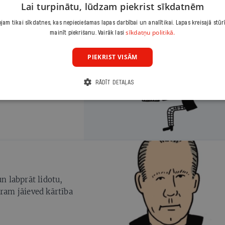
Lai turpinātu, lūdzam piekrist sīkdatnēm
am tikai sīkdatnes, kas nepieciešamas lapas darbībai un analītikai. Lapas kreisajā stūr
sīkdatņu politikā.
mainīt piekrišanu. Vairāk lasi
PIEKRIST VISĀM
RĀDĪT DETAĻAS
un labprāt lidotu,
oram jāieved kārtība