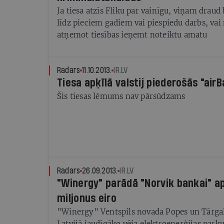
Ja tiesa atzīs Fliku par vainīgu, viņam drau
līdz pieciem gadiem vai piespiedu darbs, vai naudas sods,
atņemot tiesības ieņemt noteiktu amatu
Radars
11.10.2013.
IR.LV
Tiesa apķīlā valstij piederošās "airB
Šis tiesas lēmums nav pārsūdzams
Radars
26.09.2013.
IR.LV
"Winergy" parādā "Norvik bankai" ap
miljonus eiro
"Winergy" Ventspils novada Popes un Tārgal
Latvijā jaudīgāko vēja elektroenerģijas park