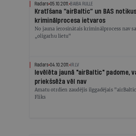
Radars
05.10.2011.
BAIBA RULLE
Kratīšana “airBaltic” un BAS notikus
kriminālprocesa ietvaros
No jauna ierosinātais kriminālprocess nav sai
„oligarhu lietu"
Radars
04.10.2011.
IR.LV
Ievēlēta jaunā "airBaltic" padome, v
priekšsēža vēl nav
Amatu otrdien zaudējis ilggadējais "airBaltic
Fliks