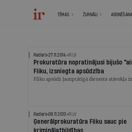
TĒMAS
ŽURNĀLI
ABONĒŠAN
Radars
27.11.2014.
IR.LV
Prokuratūra nopratinājusi bijušo "ai
Fliku, izsniegta apsūdzība
Fliku apsūdz ļaunprātīgā dienesta stāvokļa
Radars
08.11.2013.
IR.LV
Ģenerālprokuratūra Fliku sauc pie
kriminālatbildības