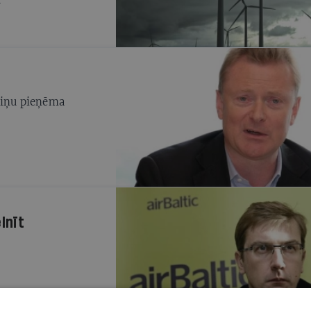
ziņu pieņēma
lnīt