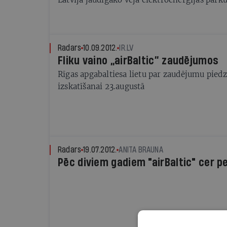
Radars
10.09.2012.
IR.LV
Fliku vaino „airBaltic” zaudējumos
Rīgas apgabaltiesa lietu par zaudējumu pied
izskatīšanai 23.augustā
Radars
19.07.2012.
ANITA BRAUNA
Pēc diviem gadiem "airBaltic" cer pe