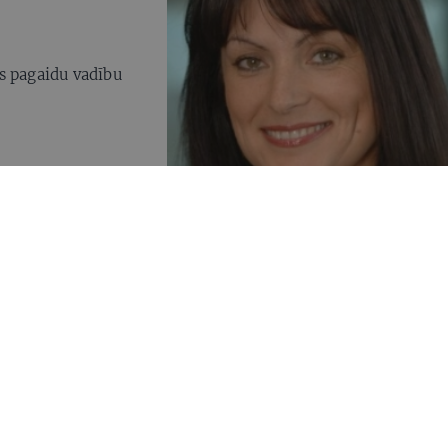
a
s pagaidu vadību
oficiāli
s