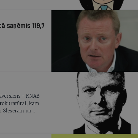
tā saņēmis 119,7
pavērsiens - KNAB
prokuratūrai, kam
m Šleseram un
šo sarunu ieraksti
grāmatas var kļūt