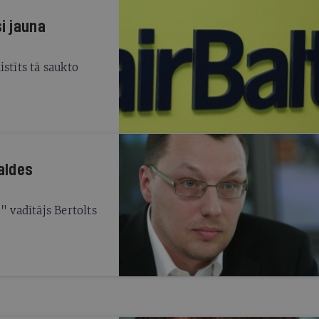
i jauna
stīts tā saukto
aldes
" vadītājs Bertolts