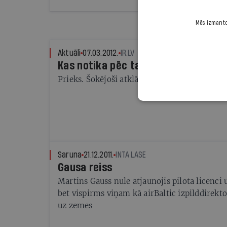
Mēs izmantoj
Aktuāli
07.03.2012.
IR.LV
Kas notika pēc tam?
Prieks. Šokējoši atklājumi. Solījumi
Saruna
21.12.2011.
INTA LASE
Gausa reiss
Martins Gauss nule atjaunojis pilota licenci 
bet vispirms viņam kā airBaltic izpilddirekt
uz zemes