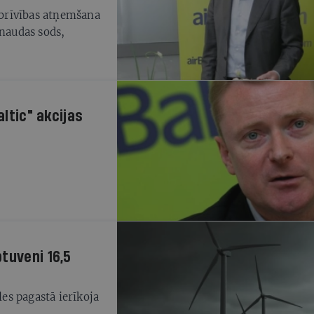
d brīvības atņemšana
altic" akcijas
tuveni 16,5
es pagastā ierīkoja
u