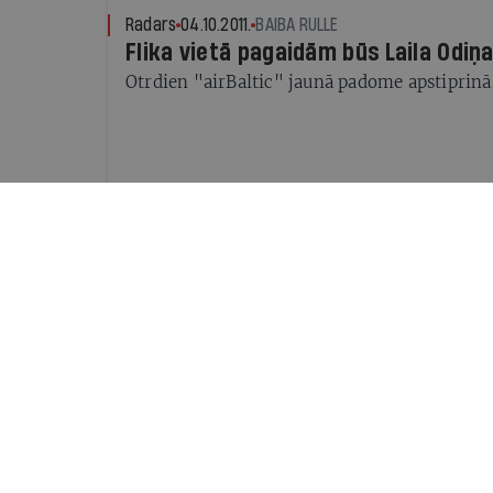
Radars
04.10.2011.
BAIBA RULLE
Flika vietā pagaidām būs Laila Odiņ
Otrdien "airBaltic" jaunā padome apstiprinā
Radars
03.10.2011.
IR.LV
Vienošanās par "airBaltic" glābšanu 
parakstīta
Fliks savu amatu zaudēs otrdien, sola Auguli
Radars
01.10.2011.
IR.LV