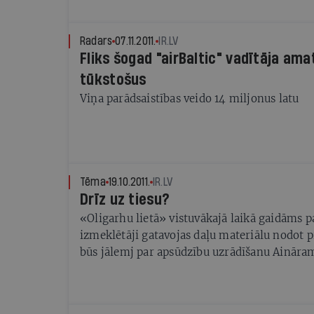
Radars
07.11.2011.
IR.LV
Fliks šogad "airBaltic" vadītāja ama
tūkstošus
Viņa parādsaistības veido 14 miljonus latu
Tēma
19.10.2011.
IR.LV
Drīz uz tiesu?
«Oligarhu lietā» vistuvākajā laikā gaidāms 
izmeklētāji gatavojas daļu materiālu nodot 
būs jālemj par apsūdzību uzrādīšanu Aināra
Aivaram Lembergam. Viesnīcā Rīdzene notiku
un kratīšanā Puzē atrastās Lemberga dienas
par skandalozākajiem šīs lietas materiāliem