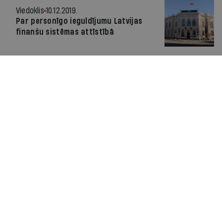
Viedoklis
10.12.2019.
Par personīgo ieguldījumu Latvijas
finanšu sistēmas attīstībā
Par IR
Manifests
Ētikas kodekss
Pakalpojumu sniegšanas noteikumi