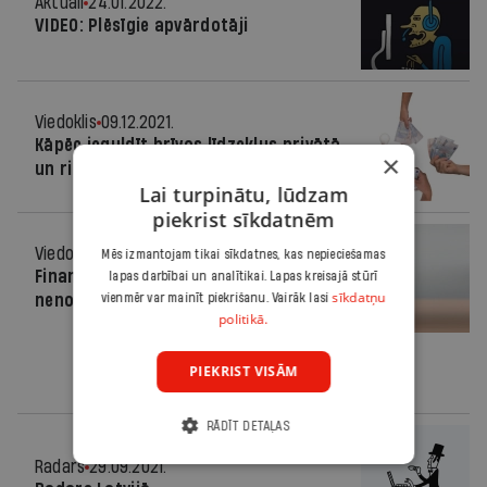
Aktuāli
24.01.2022.
VIDEO: Plēsīgie apvārdotāji
Viedoklis
09.12.2021.
Kāpēc ieguldīt brīvos līdzekļus privātā
×
un riska kapitāla fondos?
Lai turpinātu, lūdzam
piekrist sīkdatnēm
Viedoklis
08.10.2021.
Mēs izmantojam tikai sīkdatnes, kas nepieciešamas
Finanšu pratības zināšanas vēl
lapas darbībai un analītikai. Lapas kreisajā stūrī
sīkdatņu
nenozīmē gudru rīcību
vienmēr var mainīt piekrišanu. Vairāk lasi
politikā.
PIEKRIST VISĀM
RĀDĪT DETAĻAS
Radars
29.09.2021.