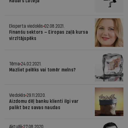
Radars Latvijā
Eksperta viedoklis
02.08.2021.
Finanšu sektors — Eiropas zaļā kursa
virzītājspēks
Tēma
24.02.2021.
Mazliet pelēks vai tomēr melns?
Viedoklis
29.11.2020.
Aizdomu dēļ banku klienti ilgi var
palikt bez savas naudas
Aktuāli
27.08.2020.