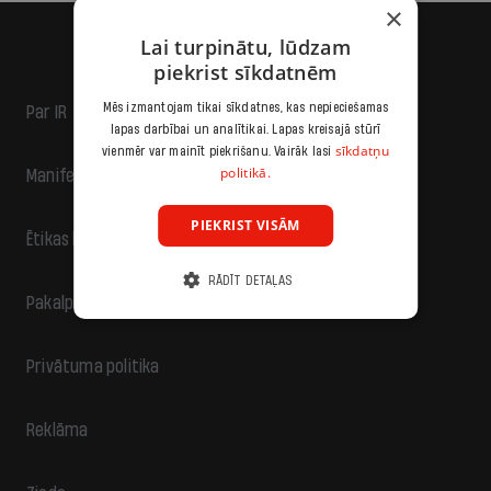
×
Lai turpinātu, lūdzam
piekrist sīkdatnēm
Mēs izmantojam tikai sīkdatnes, kas nepieciešamas
Par IR
lapas darbībai un analītikai. Lapas kreisajā stūrī
sīkdatņu
vienmēr var mainīt piekrišanu. Vairāk lasi
politikā.
Manifests
PIEKRIST VISĀM
Ētikas kodekss
RĀDĪT DETAĻAS
Pakalpojumu sniegšanas noteikumi
Privātuma politika
Reklāma