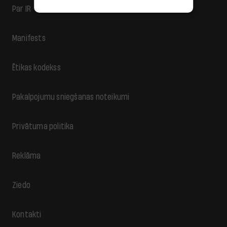
Par IR
Manifests
Ētikas kodekss
Pakalpojumu sniegšanas noteikumi
Privātuma politika
Reklāma
Ziedo
Kontakti