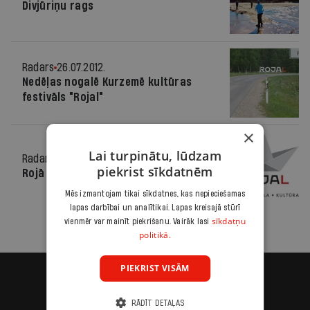
Divjūriņu rags
Radars
26.07.2012.
Nedēļas nogalē Kurzemē kultūras
festivāls "Rojal"
×
Lai turpinātu, lūdzam
Radars
15.07.2011.
piekrist sīkdatnēm
Rojā būs savs mākslas festivāls
Mēs izmantojam tikai sīkdatnes, kas nepieciešamas
lapas darbībai un analītikai. Lapas kreisajā stūrī
sīkdatņu
vienmēr var mainīt piekrišanu. Vairāk lasi
politikā.
PIEKRIST VISĀM
RĀDĪT DETAĻAS