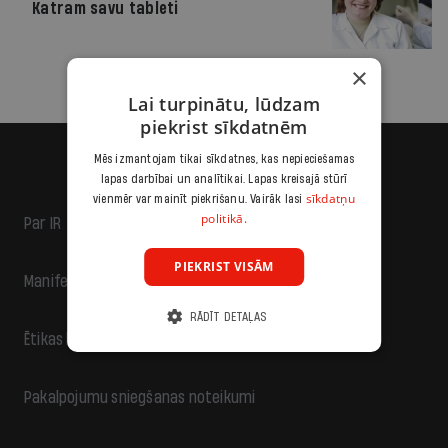
Katram savu tableti
×
Lai turpinātu, lūdzam
piekrist sīkdatnēm
Mēs izmantojam tikai sīkdatnes, kas nepieciešamas
lapas darbībai un analītikai. Lapas kreisajā stūrī
sīkdatņu
vienmēr var mainīt piekrišanu. Vairāk lasi
politikā.
Par IR
PIEKRIST VISĀM
Manifests
RĀDĪT DETAĻAS
Ētikas kodekss
Pakalpojumu sniegšanas noteikumi