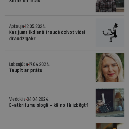
Siltāk un lētāk
Aptauja
12.05.2024.
Kas jums ikdienā traucē dzīvot videi
draudzīgāk?
Labsajūta
17.04.2024.
Taupīt ar prātu
Viedoklis
04.04.2024.
E-atkritumu slogā – kā no tā izbēgt?