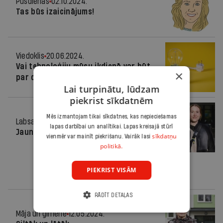
Pusdienās
02.10.2024.
Tas būs izaicinājums!
Viedoklis
20.06.2024.
Vai tehnoloģiju mūsu ikdienā var būt
×
par daudz?
Lai turpinātu, lūdzam
piekrist sīkdatnēm
Mēs izmantojam tikai sīkdatnes, kas nepieciešamas
Labsajūta
15.05.2024.
lapas darbībai un analītikai. Lapas kreisajā stūrī
Jauna dzīve
sīkdatņu
vienmēr var mainīt piekrišanu. Vairāk lasi
politikā.
PIEKRIST VISĀM
RĀDĪT DETAĻAS
Māja un ģimene
12.05.2024.