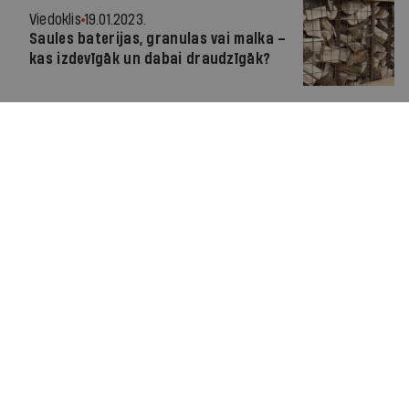
Viedoklis
19.01.2023.
Saules baterijas, granulas vai malka –
kas izdevīgāk un dabai draudzīgāk?
Par IR
Manifests
Ētikas kodekss
Pakalpojumu sniegšanas noteikumi