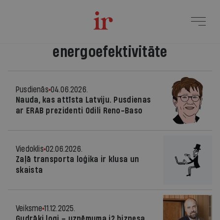
energoefektivitāte
Pusdienās
04.06.2026.
Nauda, kas attīsta Latviju. Pusdienas
ar ERAB prezidenti Odili Reno-Baso
Viedoklis
02.06.2026.
Zaļā transporta loģika ir klusa un
skaista
Veiksme
11.12.2025.
Gudrāki logi – uzņēmuma i2 biznesa