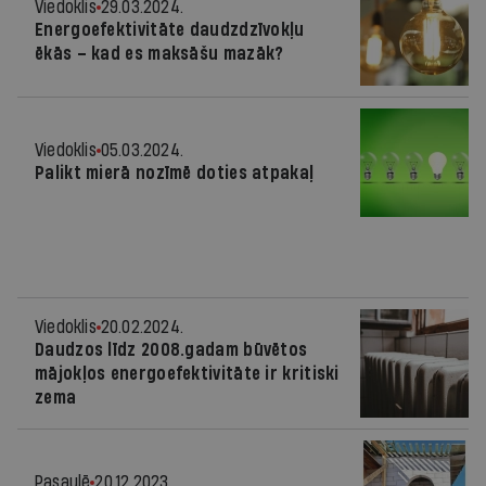
Viedoklis
29.03.2024.
Energoefektivitāte daudzdzīvokļu
ēkās – kad es maksāšu mazāk?
Viedoklis
05.03.2024.
Palikt mierā nozīmē doties atpakaļ
Viedoklis
20.02.2024.
Daudzos līdz 2008.gadam būvētos
mājokļos energoefektivitāte ir kritiski
zema
Pasaulē
20.12.2023.