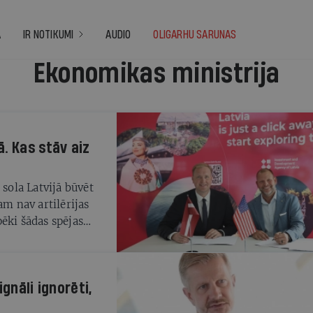
A
IR NOTIKUMI
AUDIO
OLIGARHU SARUNAS
Ekonomikas ministrija
. Kas stāv aiz
ola Latvijā būvēt
am nav artilērijas
ēki šādas spējas
gnāli ignorēti,