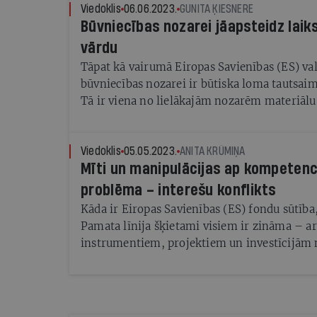
aizdomas par Eiropas Komisijas [..] noteiku
Viedoklis
06.06.2023.
GUNITA ĶIESNERE
Būvniecības nozarei jāapsteidz laiks
līdzekļu izlietojumu [..] Mūsu pienākums ir 
fondu godprātīgu, tiesisku un pamatotu iegu
vārdu
finansējuma saņēmēja neatbilstoši iztērētie 
Tāpat kā vairumā Eiropas Savienības (ES) vals
neplānoti jāsedz no valsts budžeta.”
būvniecības nozarei ir būtiska loma tautsai
Tā ir viena no lielākajām nozarēm materiālu
kuras vēriens ir vienlaikus gan vājā puse (l
grūtāk ātri adaptēt inovācijas un attīstīties),
(jebkuras pozitīvas izmaiņas šajā nozarē ir 
Viedoklis
05.05.2023.
ANITA KRŪMIŅA
Mīti un manipulācijas ap kompetenc
arī noslēpums, ka tā ir viena no skandāliem
nozarēm. To noteikti var mainīt, bet, lai bū
problēma – interešu konflikts
atgūtu labo vārdu, tai būtu jāiet līdzi laikam
Kāda ir Eiropas Savienības (ES) fondu sūtība
pat solīti priekšā. Nepalīdz tiesvedības proce
Pamata līnija šķietami visiem ir zināma – a
lieta”.
instrumentiem, projektiem un investīcijām 
valsts labklājības celšanu un attīstību. Visi 
projektu īstenošana notiks skaidri, saprotami
likumīgi un godprātīgi. Domāju, ka tam piekr
nodokļu maksātājs. Tomēr – katram gadījum