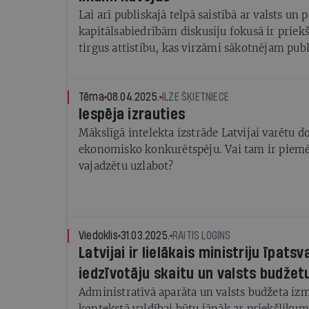
Lai arī publiskajā telpā saistībā ar valsts un 
kapitālsabiedrībām diskusiju fokusā ir priek
tirgus attīstību, kas virzāmi sākotnējam pu
piedāvājumam, ne mazāk aktuāli ir šādu kapi
iesaistīšanās komercdarbībā un uzņēmumu e
Tēma
08.04.2025.
ILZE ŠĶIETNIECE
Iespēja izrauties
Mākslīgā intelekta izstrāde Latvijai varētu d
ekonomisko konkurētspēju. Vai tam ir piemēr
vajadzētu uzlabot?
Viedoklis
31.03.2025.
RAITIS LOGINS
Latvijai ir lielākais ministriju īpatsv
iedzīvotāju skaitu un valsts budžet
Administratīvā aparāta un valsts budžeta i
kontekstā valdībai būtu jānāk ar priekšliku