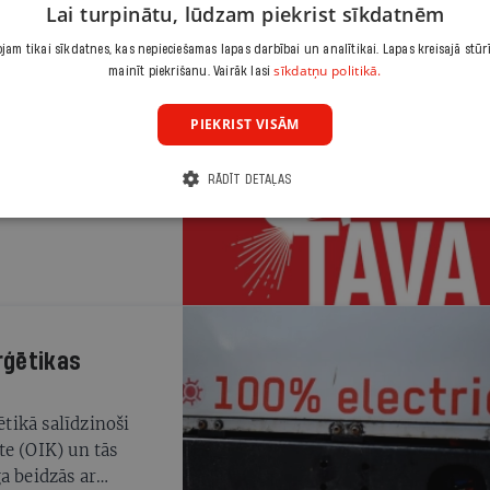
saņemšanai.
Lai turpinātu, lūdzam piekrist sīkdatnēm
am tikai sīkdatnes, kas nepieciešamas lapas darbībai un analītikai. Lapas kreisajā stūr
sīkdatņu politikā.
mainīt piekrišanu. Vairāk lasi
PIEKRIST VISĀM
jā glāba
RĀDĪT DETAĻAS
rģētikas
tikā salīdzinoši
te (OIK) un tās
a beidzās ar