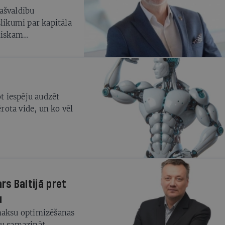
pašvaldību
šlikumi par kapitāla
bliskam
tālsabiedrību
ksistence.
ot iespēju audzēt
ota vide, un ko vēl
ars Baltijā pret
u
zmaksu optimizēšanas
mu samazināt