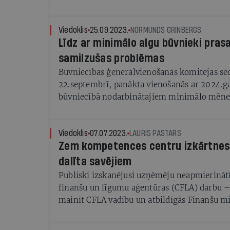
skandāliem un parlamentārās izmeklēšanas k
kuras uzdevums bija identificēt vainīgos. V
un atziņām – haotiska un nepārdomāta rīcīb
Viedoklis
25.09.2023.
NORMUNDS GRINBERGS
Līdz ar minimālo algu būvnieki prasa
sektorā var nodarīt būtisku kaitējumu sabied
uzņēmējiem. Tagad, kad piedzīvojam jaunu
samilzušas problēmas
energosektorā – atjaunīgo resursu izmantoš
Būvniecības ģenerālvienošanās komitejas sēd
vai enerģētikas politikas veidotāji ir kļuvuši
22.septembrī, panākta vienošanās ar 2024.ga
lēmumi ir pārdomātāki.
būvniecībā nodarbinātajiem minimālo mēneš
normālā darba laika grafikā paaugstināt līdz
noteikto 780 eiro vietā. Minimālā stundas ta
nākamo gadu būs 5,57 eiro.
Viedoklis
07.07.2023.
LAURIS PASTARS
Zem kompetences centru izkārtnes
dalīta savējiem
Publiski izskanējusi uzņēmēju neapmierinātī
finanšu un līgumu aģentūras (CFLA) darbu –
mainīt CFLA vadību un atbildīgās Finanšu mi
amatpersonas. Reaģējot uz to, CFLA direktore
“ES fondu nauda ir visu mūsu līdzekļi, nav 