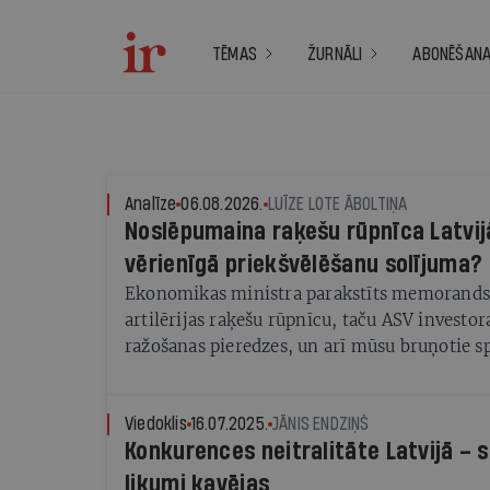
TĒMAS
ŽURNĀLI
ABONĒŠAN
Analīze
06.08.2026.
LUĪZE LOTE ĀBOLTIŅA
Noslēpumaina raķešu rūpnīca Latvijā
vērienīgā priekšvēlēšanu solījuma?
Ekonomikas ministra parakstīts memorands s
artilērijas raķešu rūpnīcu, taču ASV investor
ražošanas pieredzes, un arī mūsu bruņotie sp
neplāno
Viedoklis
16.07.2025.
JĀNIS ENDZIŅŠ
Konkurences neitralitāte Latvijā – si
likumi kavējas