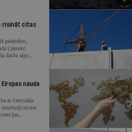
omisijas izveidi,
iena no OIK mācībām
a enerģētikas
 risināt citas
rībai un
 “bumu”
anu –, māc bažas,
ē piektdien,
 tālredzīgāki un viņu
da 1.janvāri
a darba algu
 930 eiro līdz šim
rifa likme ar
 Eiropas nauda
ba ar Centrālās
 uzņēmēji aicina
nistrijas
 6.aprīlī norāda:
pieļaujamas jebkādas