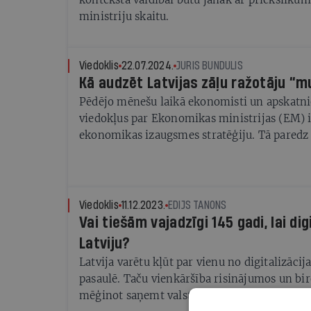
ministriju skaitu.
Viedoklis
22.07.2024.
JURIS BUNDULIS
Kā audzēt Latvijas zāļu ražotāju “
Pēdējo mēnešu laikā ekonomisti un apskatni
viedokļus par Ekonomikas ministrijas (EM) i
ekonomikas izaugsmes stratēģiju. Tā paredz 
dubultot Latvijas IKP apjomu. Apsveicami, k
stratēģijas strādā un to virza, uzsverot - lai t
uzņēmumiem jāspēj vēl veiksmīgāk sevi pierā
Farmācija un medikamentu ražošana jau izsen
Viedoklis
11.12.2023.
EDIJS TANONS
no galvenajām Latvijas eksporta nozarēm, ka
Vai tiešām vajadzīgi 145 gadi, lai dig
augstas pievienotās vērtības produktus. Vienl
Latviju?
tas, ka nozare nevar gulēt uz veciem lauriem 
Latvija varētu kļūt par vienu no digitalizāci
muskuļi” globālā līmenī, piedāvājot arī jau
pasaulē. Taču vienkāršība risinājumos un bir
atrodot savu nišu, kur varam būt vēl efektīvāk
mēģinot saņemt valsts atbalstu digitalizācijai
produktīvāki un konkurētspējīgāki.