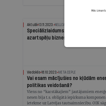
lielāks nekā spēja izpildīt prasības atbalsta 
Mēs izmantoj
Aktuāli
13.11.2023.
NELLIJA LOČMELE
Speciālizlaidums: Kā valsts pandēmi
azartspēļu biznesu
Viedoklis
18.10.2023.
IVETA CEPLE
Vai esam mācījušies no kļūdām ene
politikas veidošanā?
Viens no “karstākajiem” jautājumiem enerģē
nesen bija t.s. obligātā iepirkuma komponen
ietekme uz Latvijas tautsaimniecību. OIK sāg