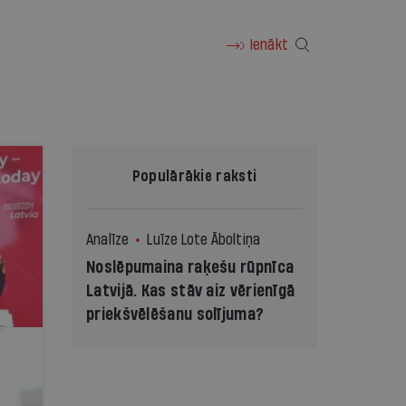
Ienākt
Populārākie raksti
Analīze
Luīze Lote Āboltiņa
Noslēpumaina raķešu rūpnīca
Latvijā. Kas stāv aiz vērienīgā
priekšvēlēšanu solījuma?