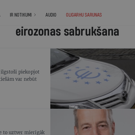
A
IR NOTIKUMI
AUDIO
OLIGARHU SARUNAS
eirozonas sabrukšana
 ilgstoši piekopjot
ī tiešām var nebūt
le to uztver mierīgāk