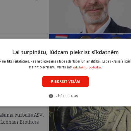
nas sabrukumam
Lai turpinātu, lūdzam piekrist sīkdatnēm
nijas par to
am tikai sīkdatnes, kas nepieciešamas lapas darbībai un analītikai. Lapas kreisajā stūr
sīkdatņu politikā.
mainīt piekrišanu. Vairāk lasi
PIEKRIST VISĀM
RĀDĪT DETAĻAS
pašuma burbulis ASV.
as Lehman Brothers