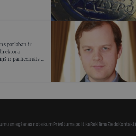
ns patlaban ir
direktora
ņš ir pārliecināts -
vīgi saimniekot
cēsies eirozonas
jumu sniegšanas noteikumi
Privātuma politika
Reklāma
Ziedo
Kontakti