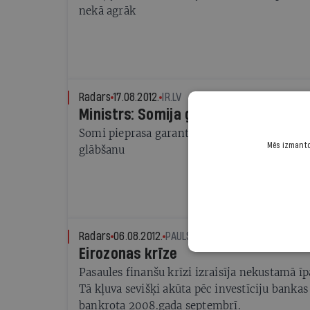
nekā agrāk
Radars
17.08.2012.
IR.LV
Ministrs: Somija gatavojas eirozo
Somi pieprasa garantijas no Grieķijas un Spā
Mēs izmantoj
glābšanu
Radars
06.08.2012.
PAULS RAUDSEPS
Eirozonas krīze
Pasaules finanšu krīzi izraisīja nekustamā ī
Tā kļuva sevišķi akūta pēc investīciju bank
bankrota 2008.gada septembrī.