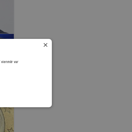
×
ī vienmēr var