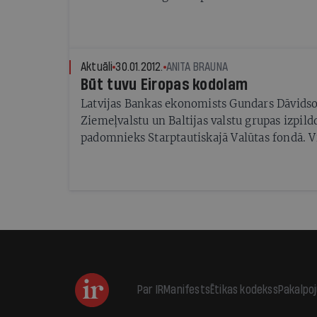
Aktuāli
30.01.2012.
ANITA BRAUNA
Būt tuvu Eiropas kodolam
Latvijas Bankas ekonomists Gundars Dāvidso
Ziemeļvalstu un Baltijas valstu grupas izpild
padomnieks Starptautiskajā Valūtas fondā. Vi
novērtējot to, kā esam pratuši pilnīgi patstā
«treknajos gados», tirgi Latvijai vairāk uzti
ietvaros nekā ārpus tās
Par IR
Manifests
Ētikas kodekss
Pakalpo