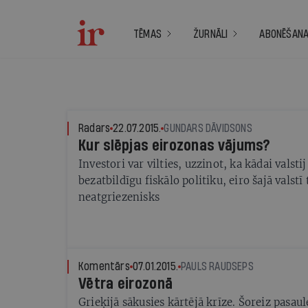
TĒMAS
ŽURNĀLI
ABONĒŠAN
Radars
22.07.2015.
GUNDARS DĀVIDSONS
Kur slēpjas eirozonas vājums?
Investori var vilties, uzzinot, ka kādai valstij
bezatbildīgu fiskālo politiku, eiro šajā valst
neatgriezenisks
Komentārs
07.01.2015.
PAULS RAUDSEPS
Vētra eirozonā
Grieķijā sākusies kārtējā krīze. Šoreiz pasau