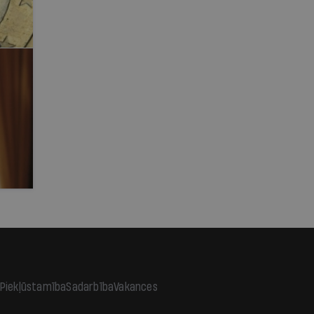
Piekļūstamība
Sadarbība
Vakances