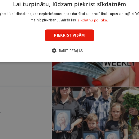
Lai turpinātu, lūdzam piekrist sīkdatnēm
am tikai sīkdatnes, kas nepieciešamas lapas darbībai un analītikai. Lapas kreisajā stūr
sīkdatņu politikā.
mainīt piekrišanu. Vairāk lasi
PIEKRIST VISĀM
as ēnā
amentā, šoreiz
RĀDĪT DETAĻAS
i