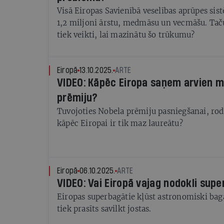
Visā Eiropas Savienībā veselības aprūpes sis
1,2 miljoni ārstu, medmāsu un vecmāšu. Tač
tiek veikti, lai mazinātu šo trūkumu?
Eiropā
13.10.2025.
ARTE
VIDEO: Kāpēc Eiropa saņem arvien 
prēmiju?
Tuvojoties Nobela prēmiju pasniegšanai, ro
kāpēc Eiropai ir tik maz laureātu?
Eiropā
06.10.2025.
ARTE
VIDEO: Vai Eiropā vajag nodokli sup
Eiropas superbagātie kļūst astronomiski bagā
tiek prasīts savilkt jostas.