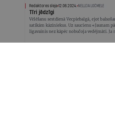
Redaktores sleja
12.06.2024.
NELLIJA LOČMELE
Tīri jēdzīgi
Vēlēšanu sestdienā Vecpiebalgā, ejot balsoša
satikām kāziniekus. Uz saucienu «Jaunam pā
līgavainis nez kāpēc nobučoja vedējmāti. Ja 
tad sekas vēl jāgaida tālākā nākotnē, jo vēlēš
izskatās tīri jēdzīgi.
Komentārs
12.06.2024.
AIVARS OZOLIŅŠ
Uzvarēja Latvija
Vēlētāji balsoja par Eiropas vērtībām un atb
Komentārs
12.06.2024.
PAULS RAUDSEPS