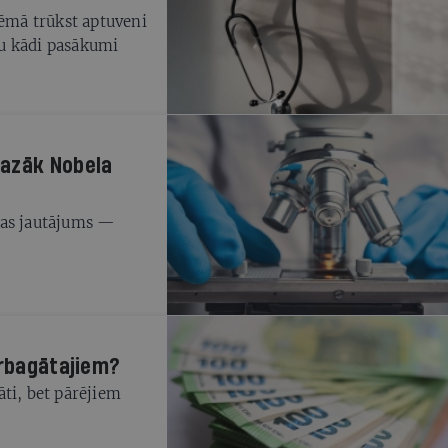
tēmā trūkst aptuveni
u kādi pasākumi
mazāk Nobela
das jautājums —
erbagātajiem?
ti, bet pārējiem