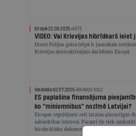
Eiropā
22.09.2025.
ARTE
VIDEO: Vai Krievijas hibrīdkarš ieiet
Droni Polijas gaisa telpā ir jaunākais notiku
Krievijas destruktīvajām darbībām Eiropā.
Viedoklis
02.07.2025.
RIHARDS KOLS
ES paplašina finansējuma pieejamību
ko “miniomnibus” nozīmē Latvijai?
Eiropas regulējumi reti izraisa aizrautīgas di
sabiedrības interesi. Parasti tie tiek uzskatī
birokrātisku dokumentu mudžekli, kas šķiet r