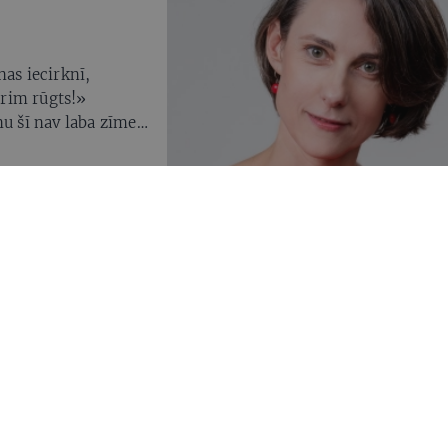
nas iecirknī,
rim rūgts!»
nu šī nav laba zīme,
anu rezultāti
alstu Ukrainai