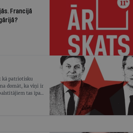
jās. Francijā
gārijā?
z kā patriotisku
ina domāt, ka viņi ir
balstītājiem tas īpaši
nta vēlēšanās tā