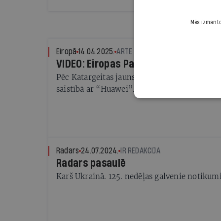
un politiķu priekam.
Mēs izmantoj
Eiropā
14.04.2025.
ARTE
VIDEO: Eiropas Parlaments korupcij
Pēc Katargeitas jauns skandāls Eiropas Parl
saistībā ar “Huawei”.
Radars
24.07.2024.
IR REDAKCIJA
Radars pasaulē
Karš Ukrainā. 125. nedēļas galvenie notikum