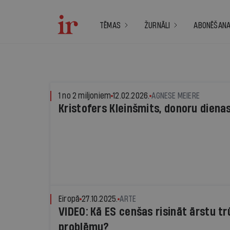
TĒMAS
ŽURNĀLI
ABONĒŠAN
1 no 2 miljoniem
12.02.2026.
AGNESE MEIERE
Kristofers Kleinšmits, donoru dienas
Eiropā
27.10.2025.
ARTE
VIDEO: Kā ES cenšas risināt ārstu 
problēmu?