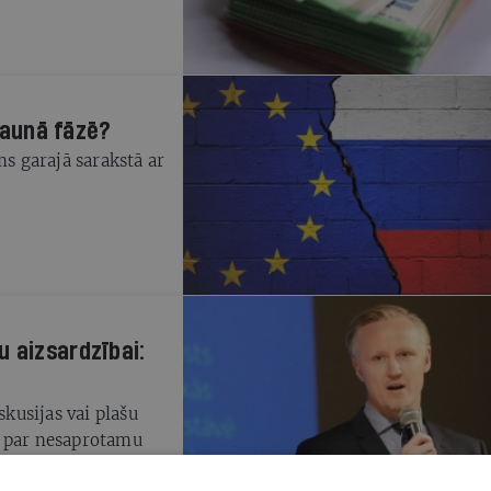
 jaunā fāzē?
ms garajā sarakstā ar
 aizsardzībai:
skusijas vai plašu
ti par nesaprotamu
adīti tikai ierēdņu