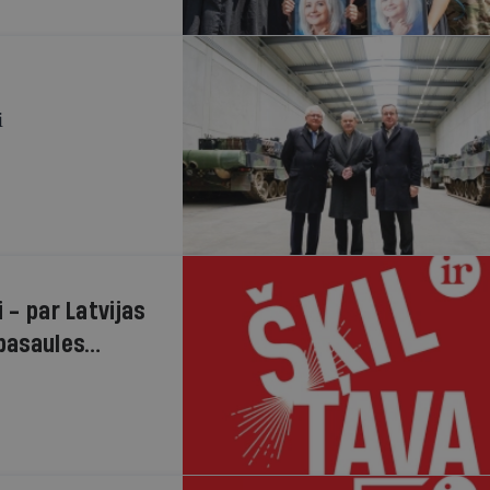
i
 - par Latvijas
 pasaules