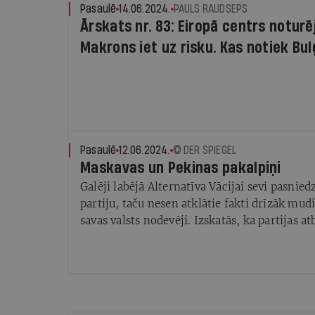
Pasaulē
14.06.2024.
PAULS RAUDSEPS
Ārskats nr. 83: Eiropā centrs noturē
Makrons iet uz risku. Kas notiek Bul
Pasaulē
12.06.2024.
© DER SPIEGEL
Maskavas un Pekinas pakalpiņi
Galēji labējā Alternatīva Vācijai sevi pasnied
partiju, taču nesen atklātie fakti drīzāk mud
savas valsts nodevēji. Izskatās, ka partijas at
nerūp, jo nupat notikušajās Eiropas Parlame
ievērojami palielinājusi savu pārstāvniecību