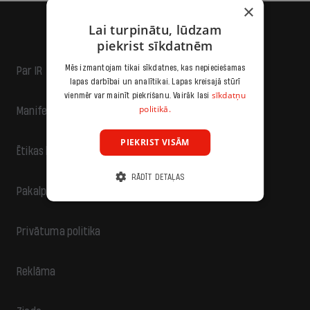
×
Lai turpinātu, lūdzam
piekrist sīkdatnēm
Mēs izmantojam tikai sīkdatnes, kas nepieciešamas
Par IR
lapas darbībai un analītikai. Lapas kreisajā stūrī
sīkdatņu
vienmēr var mainīt piekrišanu. Vairāk lasi
politikā.
Manifests
PIEKRIST VISĀM
Ētikas kodekss
RĀDĪT DETAĻAS
Pakalpojumu sniegšanas noteikumi
Privātuma politika
Reklāma