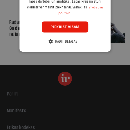
lapas darbībai un analītikai. Lapas kreisajā stūrī
sīkdatņu
vienmēr var mainīt piekrišanu. Vairāk lasi
politikā.
Radars
24.12.2010.
PIEKRIST VISĀM
Gada sportisti – Radēviča un Martins
Dukurs
RĀDĪT DETAĻAS
Par IR
Manifests
Ētikas kodekss