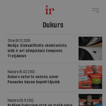
Dukurs
Ziņa
30.12.2016.
Medijs: Diskvalificēto skeletonistu
vidū ir arī olimpiskais čempions
Tretjakovs
Radars
15.02.2013.
Dukurs ceturto sezonu uzvar
Pasaules kausa kopvērtējumā
Radars
25.11.2012.
Brāļiem Dukuriem otrā un trešā vieta