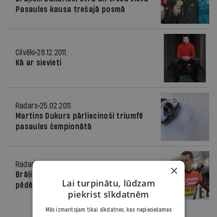
Pasaules kausa trešajā posmā
Cilvēki
28.12.2011.
Kā ar sievieti
Radars
25.02.2011.
Martins Dukurs pārliecinoši triumfē
pasaules čempionātā
Radars
04.02.2011.
×
Brāļiem Dukuriem dubultuzvara PK
Lai turpinātu, lūdzam
pēdējā posmā
piekrist sīkdatnēm
Mēs izmantojam tikai sīkdatnes, kas nepieciešamas