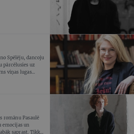
 no Spēlēju, dancoju
u pārcēlusies uz
āms viņas lugas
jas romānu Pasaulē
šu emocijas un
abāk saprast. Tikko