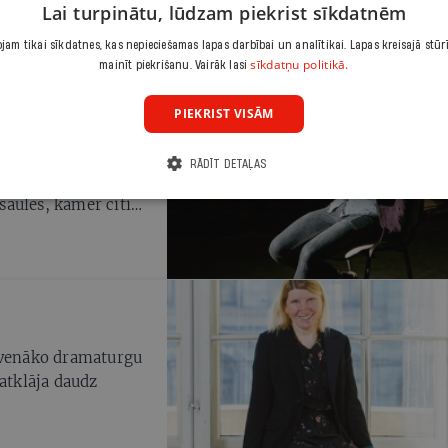
Lai turpinātu, lūdzam piekrist sīkdatnēm
am tikai sīkdatnes, kas nepieciešamas lapas darbībai un analītikai. Lapas kreisajā stūr
sīkdatņu politikā.
mainīt piekrišanu. Vairāk lasi
PIEKRIST VISĀM
lvenais varonis
RĀDĪT DETAĻAS
ālisti, taču vieni
asaules, kamēr citi
lavenāko dramaturgu
 atklāja daudz