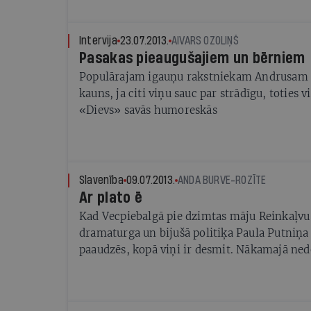
Intervija
23.07.2013.
AIVARS OZOLIŅŠ
Pasakas pieaugušajiem un bērniem
Populārajam igauņu rakstniekam Andrusam 
kauns, ja citi viņu sauc par strādīgu, toties 
«Dievs» savās humoreskās
Slavenība
09.07.2013.
ANDA BURVE-ROZĪTE
Ar plato ē
Kad Vecpiebalgā pie dzimtas māju Reinkaļvu
dramaturga un bijušā politiķa Paula Putniņa
paaudzēs, kopā viņi ir desmit. Nākamajā nedē
vasaras festivālā Vecpiebalga atver durvis