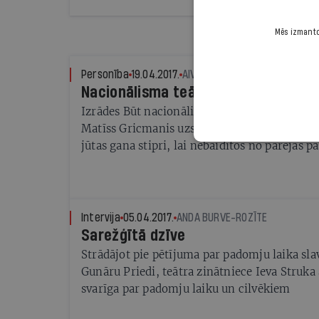
Mēs izmantoj
Personība
19.04.2017.
AIVARS OZOLIŅŠ
Nacionālisma teātris
Izrādes Būt nacionālistam dramaturgs un ga
Matīss Gricmanis uzskata, ka visi esam nacion
jūtas gana stipri, lai nebaidītos no pārējās p
vēlas uzcelt ap Latviju mūri
Intervija
05.04.2017.
ANDA BURVE-ROZĪTE
Sarežģītā dzīve
Strādājot pie pētījuma par padomju laika s
Gunāru Priedi, teātra zinātniece Ieva Struka
svarīga par padomju laiku un cilvēkiem