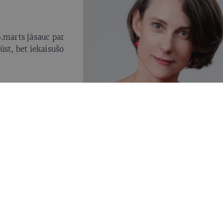
16.marts jāsauc par
ūst, bet iekaisušo
onāriem pērn
 Viņš karojis
tām acīm nekā mēs,