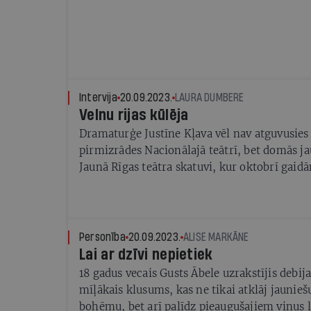
Intervija
20.09.2023.
LAURA DUMBERE
Velnu rijas kūlēja
Dramaturģe Justīne Kļava vēl nav atguvusies
pirmizrādes Nacionālajā teātrī, bet domās ja
Jaunā Rīgas teātra skatuvi, kur oktobrī gaid
Fēlikss, Anatolijs un Ilona pirmiestudējums
Personība
20.09.2023.
ALISE MARKĀNE
Lai ar dzīvi nepietiek
18 gadus vecais Gusts Ābele uzrakstījis debi
mīļākais klusums, kas ne tikai atklāj jaunie
bohēmu, bet arī palīdz pieaugušajiem viņus l