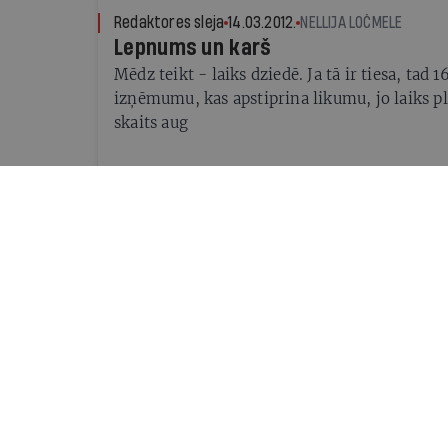
Redaktores sleja
14.03.2012.
NELLIJA LOČMELE
Lepnums un karš
Mēdz teikt - laiks dziedē. Ja tā ir tiesa, tad 
izņēmumu, kas apstiprina likumu, jo laiks pl
skaits aug
Intervija
14.03.2012.
ANDA BURVE-ROZĪTE
Sāpju pasjanss
Dramaturga Alekseja Ščerbaka lugu par leģi
iestudēja Londonas Karaliskajā galma teātrī.
Afganistānā un uz karā notiekošo raugās ci
kas neesam stāvējuši kaujas laukā
Komentārs
21.12.2011.
AIVARS OZOLIŅŠ