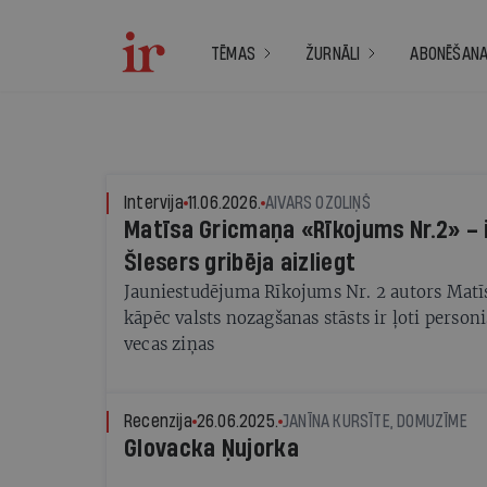
TĒMAS
ŽURNĀLI
ABONĒŠAN
Intervija
11.06.2026.
AIVARS OZOLIŅŠ
Matīsa Gricmaņa «Rīkojums Nr.2» – izrāde, ko
Šlesers gribēja aizliegt
Jauniestudējuma Rīkojums Nr. 2 autors Matīs
kāpēc valsts nozagšanas stāsts ir ļoti person
vecas ziņas
Recenzija
26.06.2025.
JANĪNA KURSĪTE, DOMUZĪME
Glovacka Ņujorka