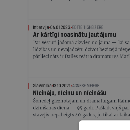
grāmata iekļauta Kilograms kultūras rudens
nominācijā Starts
Intervija
04.01.2023.
EDĪTE TIŠHEIZERE
Ar kārtīgi noasinātu jautājumu
Par vēsturi jādomā aizvien no jauna — lai s
līdzības un nevajadzētu dzīvot bezizejā pi
pārliecināts ir Dailes teātra dramaturgs Mat
Slavenība
13.10.2021.
AGNESE MEIERE
Nīcināju, nīcinu un nīcināšu
Šonedēļ gleznotājam un dramaturgam Rai
dzimšanas diena — 95 gadi. Pašlaik viņš pār
stāvējis nepabeigts 40 gadus, jo tikai ar laika
iespējams novērtēt kvalitāti