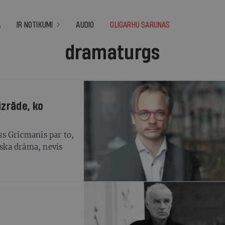
A
IR NOTIKUMI
AUDIO
OLIGARHU SARUNAS
dramaturgs
s Gricmanis par to,
iska drāma, nevis