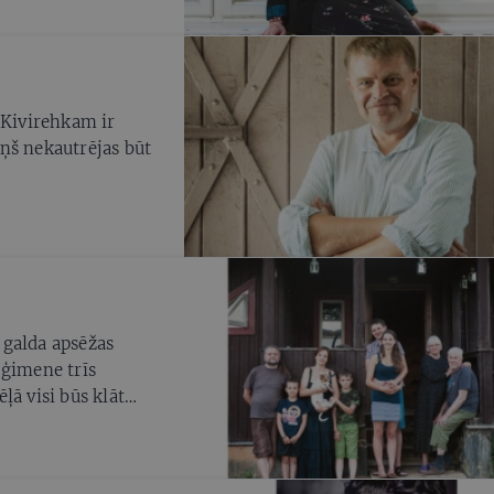
Kivirehkam ir
viņš nekautrējas būt
 galda apsēžas
 ģimene trīs
ļā visi būs klāt