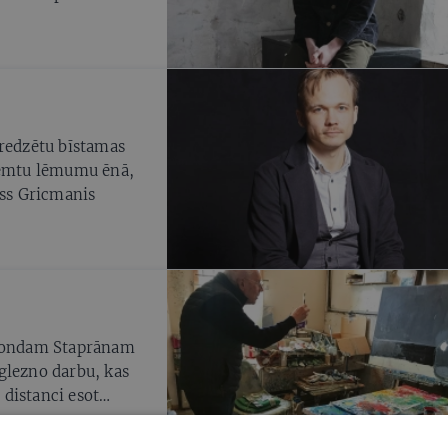
 balsojumā
aredzētu bīstamas
eņemtu lēmumu ēnā,
īss Gricmanis
mondam Staprānam
glezno darbu, kas
 distanci esot