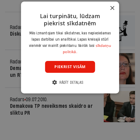
×
Lai turpinātu, lūdzam
piekrist sīkdatnēm
Radars
02.11.2010.
Mēs izmantojam tikai sīkdatnes, kas nepieciešamas
Diskusija par medijiem
lapas darbībai un analītikai. Lapas kreisajā stūrī
sīkdatņu
vienmēr var mainīt piekrišanu. Vairāk lasi
politikā.
Radars
26.07.2010.
PIEKRIST VISĀM
Demakova atradusi darbu “airBaltic”
un RTAB
RĀDĪT DETAĻAS
Radars
09.07.2010.
Demakova TP neveiksmes skaidro ar
sliktu PR