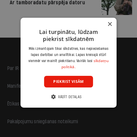
Ar tamboradatu pārspēja datoru
×
Lai turpinātu, lūdzam
piekrist sīkdatnēm
Mēs izmantojam tikai sīkdatnes, kas nepieciešamas
lapas darbībai un analītikai. Lapas kreisajā stūrī
sīkdatņu
vienmēr var mainīt piekrišanu. Vairāk lasi
politikā.
Par IR
PIEKRIST VISĀM
Manifests
RĀDĪT DETAĻAS
Ētikas kodekss
Pakalpojumu sniegšanas noteikumi