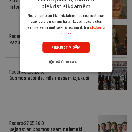
Slavenība
17.08.2011.
piekrist sīkdatnēm
Interesants troksnītis
Mēs izmantojam tikai sīkdatnes, kas nepieciešamas
lapas darbībai un analītikai. Lapas kreisajā stūrī
sīkdatņu
vienmēr var mainīt piekrišanu. Vairāk lasi
politikā.
Radars
05.07.2010.
Pazudušais dēls spīķeros
PIEKRIST VISĀM
RĀDĪT DETAĻAS
Radars
01.06.2010.
Cosmos atbilde: mēs neesam izjukuši
Radars
27.05.2010.
Sējāns: ar Cosmos esam nolēmuši