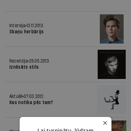
Intervija
13.11.2013.
Skaņu herbārijs
Recenzija
29.05.2013.
Iznēsāts stils
Aktuāli
07.03.2012.
Kas notika pēc tam?
×
Lai turpinātu, lūdzam