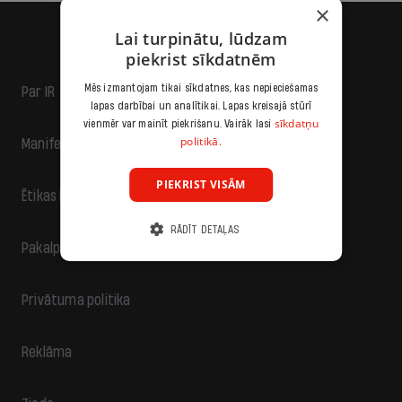
×
Lai turpinātu, lūdzam
piekrist sīkdatnēm
Mēs izmantojam tikai sīkdatnes, kas nepieciešamas
Par IR
lapas darbībai un analītikai. Lapas kreisajā stūrī
sīkdatņu
vienmēr var mainīt piekrišanu. Vairāk lasi
politikā.
Manifests
PIEKRIST VISĀM
Ētikas kodekss
RĀDĪT DETAĻAS
Pakalpojumu sniegšanas noteikumi
Privātuma politika
Reklāma