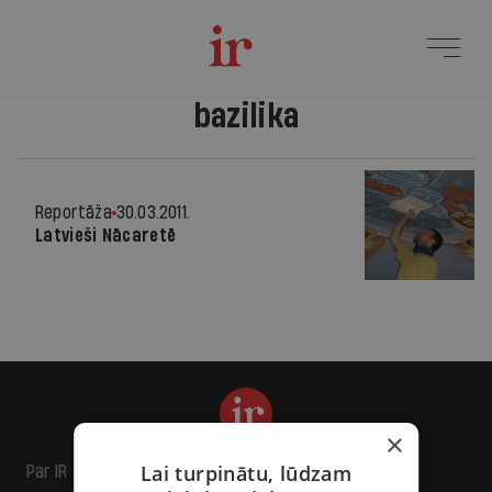
bazilika
Reportāža
30.03.2011.
Latvieši Nācaretē
×
Lai turpinātu, lūdzam
Par IR