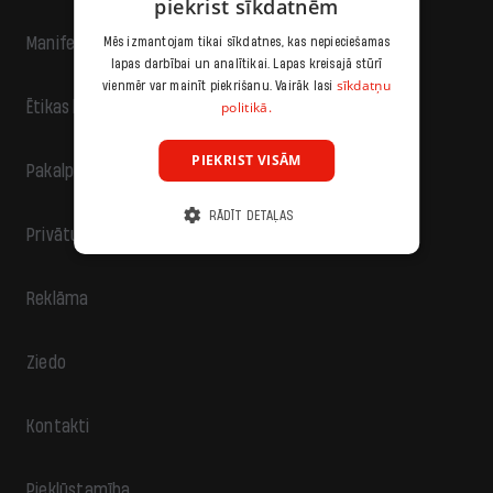
piekrist sīkdatnēm
Manifests
Mēs izmantojam tikai sīkdatnes, kas nepieciešamas
lapas darbībai un analītikai. Lapas kreisajā stūrī
sīkdatņu
vienmēr var mainīt piekrišanu. Vairāk lasi
politikā.
Ētikas kodekss
PIEKRIST VISĀM
Pakalpojumu sniegšanas noteikumi
RĀDĪT DETAĻAS
Privātuma politika
Reklāma
Ziedo
Kontakti
Piekļūstamība