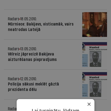
Radars
18.05.2010.
Mūrniece: Bakijevs, visticamāk, vairs
neatrodas Latvijā
Radars
13.05.2010.
Vēlreiz jāprecizē Bakijeva
aizturēšanas pieprasījums
Radars
12.05.2010.
Policija sākusi meklēt gāztā
prezidenta dēlu
×
Radars
11.05.2010.
Lai turpinātu, lūdzam