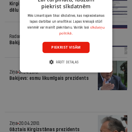
Kirgizstāna lūdz apcietināt Bakijeva
piekrist sīkdatnēm
dēlu
Mēs izmantojam tikai sīkdatnes, kas nepieciešamas
lapas darbībai un analītikai. Lapas kreisajā stūrī
sīkdatņu
vienmēr var mainīt piekrišanu. Vairāk lasi
politikā.
Radars
09.05.2010.
Bakijeva dēls atkal ieradies Latvijā
PIEKRIST VISĀM
RĀDĪT DETAĻAS
Ziņa
21.04.2010.
Bakijevs: esmu likumīgais prezidents
Ziņa
20.04.2010.
Gāztais Kirgizstānas prezidents