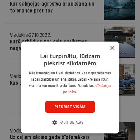
Kur sakņojas agresīva braukšana un
tolerance pret to?
Viedoklis
27.10.2022.
Kurš atbildīgs par ceļu satiksmes
×
negadījumiem?
Lai turpinātu, lūdzam
piekrist sīkdatnēm
Mēs izmantojam tikai sīkdatnes, kas nepieciešamas
Viedoklis
23.02.2022.
lapas darbībai un analītikai. Lapas kreisajā stūrī
Kas sekmē negadījumus uz ceļiem?
sīkdatņu
vienmēr var mainīt piekrišanu. Vairāk lasi
politikā.
PIEKRIST VISĀM
RĀDĪT DETAĻAS
Viedoklis
10.11.2021.
Uz ceļiem sācies gada bīstamākais