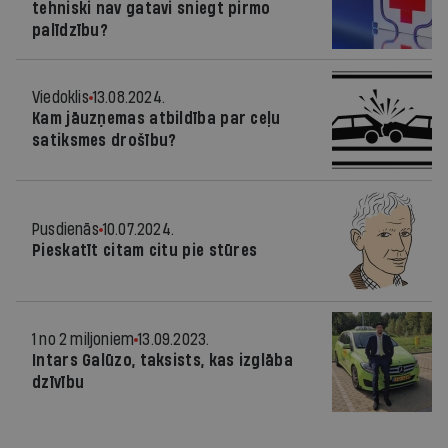
tehniski nav gatavi sniegt pirmo
palīdzību?
Viedoklis
13.08.2024.
Kam jāuzņemas atbildība par ceļu
satiksmes drošību?
Pusdienās
10.07.2024.
Pieskatīt citam citu pie stūres
1 no 2 miljoniem
13.09.2023.
Intars Galūzo, taksists, kas izglāba
dzīvību