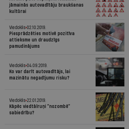
jāmainās autovadītāju braukšanas
kultūrai
Viedoklis
02.10.2019.
Piesprādzēties motivē pozitīva
attieksme un draudzīgs
pamudinājums
Viedoklis
04.09.2019.
Ko var darīt autovadītājs, lai
mazinātu negadījumu risku?
Viedoklis
22.01.2019.
Kāpēc viedtālruņi “nozombē”
sabiedrību?