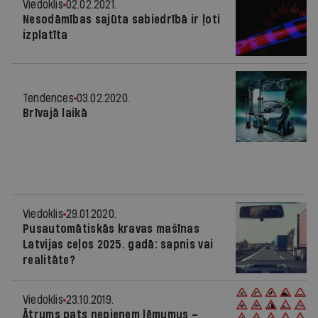
Viedoklis
02.02.2021.
Nesodāmības sajūta sabiedrībā ir ļoti
izplatīta
Tendences
03.02.2020.
Brīvajā laikā
Viedoklis
29.01.2020.
Pusautomātiskās kravas mašīnas
Latvijas ceļos 2025. gadā: sapnis vai
realitāte?
Viedoklis
23.10.2019.
Ātrums pats nepieņem lēmumus –