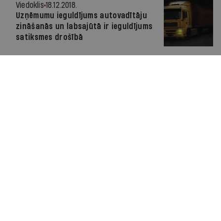
Viedoklis
18.12.2018.
Uzņēmumu ieguldījums autovadītāju
zināšanās un labsajūtā ir ieguldījums
satiksmes drošībā
Viedoklis
20.03.2018.
Apdrošināšanas būtība nemainīsies
arī bezpilota spēkratam
Viedoklis
29.11.2017.
Kad nelaime atnāk brēkdama