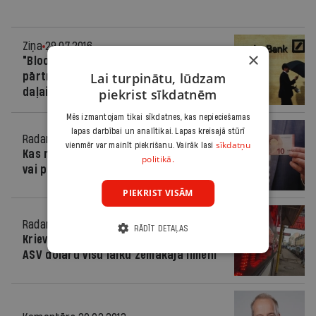
Ziņa
29.07.2016.
×
"Bloomberg": "Deutsche Bank" plāno
Lai turpinātu, lūdzam
pārtraukt ASV dolāru maksājumus
daļai Latvijas banku
piekrist sīkdatnēm
Mēs izmantojam tikai sīkdatnes, kas nepieciešamas
lapas darbībai un analītikai. Lapas kreisajā stūrī
Radars
30.01.2015.
sīkdatņu
vienmēr var mainīt piekrišanu. Vairāk lasi
Kas notiek ar eiro kursu – devalvācija
politikā.
vai pavājināšanās?
PIEKRIST VISĀM
Radars
04.03.2014.
RĀDĪT DETAĻAS
Krievijas rubļa vērtība pret eiro un
ASV dolāru visu laiku zemākajā līmenī