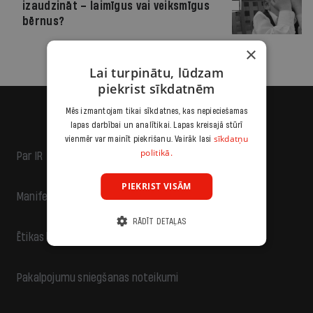
izaudzināt – laimīgus vai veiksmīgus
bērnus?
×
Lai turpinātu, lūdzam
piekrist sīkdatnēm
Mēs izmantojam tikai sīkdatnes, kas nepieciešamas
lapas darbībai un analītikai. Lapas kreisajā stūrī
sīkdatņu
vienmēr var mainīt piekrišanu. Vairāk lasi
politikā.
Par IR
PIEKRIST VISĀM
Manifests
RĀDĪT DETAĻAS
Ētikas kodekss
Pakalpojumu sniegšanas noteikumi