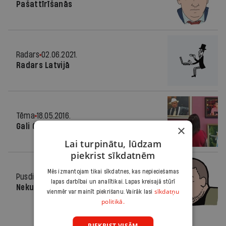
Pašattīrīšanās
Radars
02.06.2021.
Radars Latvijā
Tēma
18.05.2016.
Gali ūdenī?
×
Lai turpinātu, lūdzam
piekrist sīkdatnēm
Mēs izmantojam tikai sīkdatnes, kas nepieciešamas
Pusdienās
04.03.2015.
lapas darbībai un analītikai. Lapas kreisajā stūrī
Nekur viņš nespruks
sīkdatņu
vienmēr var mainīt piekrišanu. Vairāk lasi
politikā.
PIEKRIST VISĀM