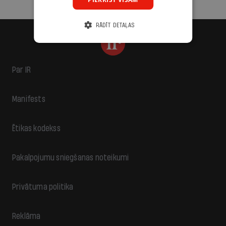
RĀDĪT DETAĻAS
Par IR
Manifests
Ētikas kodekss
Pakalpojumu sniegšanas noteikumi
Privātuma politika
Reklāma